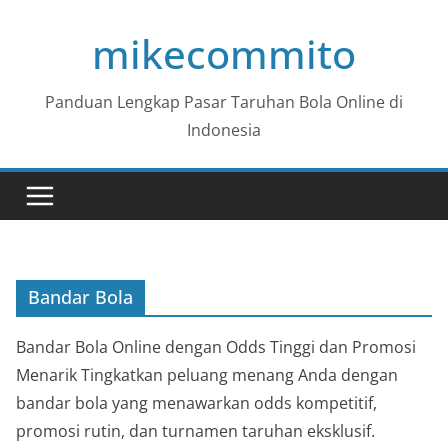
Skip
mikecommito
to
content
Panduan Lengkap Pasar Taruhan Bola Online di
Indonesia
Bandar Bola
Bandar Bola Online dengan Odds Tinggi dan Promosi
Menarik Tingkatkan peluang menang Anda dengan
bandar bola yang menawarkan odds kompetitif,
promosi rutin, dan turnamen taruhan eksklusif.