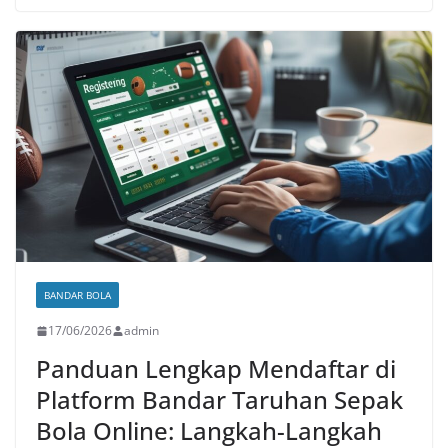
BANDAR BOLA
17/06/2026
admin
Panduan Lengkap Mendaftar di
Platform Bandar Taruhan Sepak
Bola Online: Langkah-Langkah