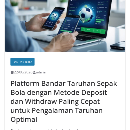
BANDAR BOLA
22/06/2026
admin
Platform Bandar Taruhan Sepak
Bola dengan Metode Deposit
dan Withdraw Paling Cepat
untuk Pengalaman Taruhan
Optimal