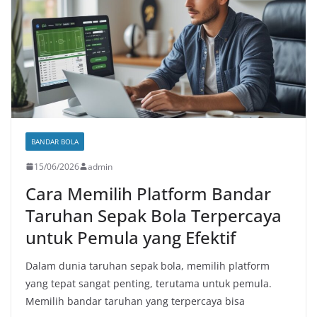
BANDAR BOLA
15/06/2026
admin
Cara Memilih Platform Bandar
Taruhan Sepak Bola Terpercaya
untuk Pemula yang Efektif
Dalam dunia taruhan sepak bola, memilih platform
yang tepat sangat penting, terutama untuk pemula.
Memilih bandar taruhan yang terpercaya bisa