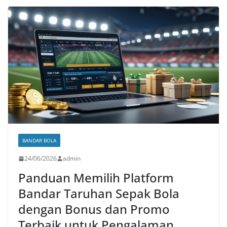
BANDAR BOLA
24/06/2026
admin
Panduan Memilih Platform
Bandar Taruhan Sepak Bola
dengan Bonus dan Promo
Terbaik untuk Pengalaman