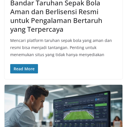
Bandar Taruhan Sepak Bola
Aman dan Berlisensi Resmi
untuk Pengalaman Bertaruh
yang Terpercaya
Mencari platform taruhan sepak bola yang aman dan
resmi bisa menjadi tantangan. Penting untuk
menemukan situs yang tidak hanya menyediakan
Read More