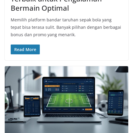
Bermain Optimal
Memilih platform bandar taruhan sepak bola yang
tepat bisa terasa sulit. Banyak pilihan dengan berbagai
bonus dan promo yang menarik.
Read More