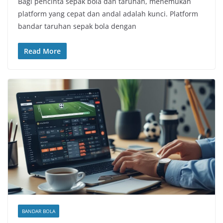
Bagi pencinta sepak bola dan taruhan, menemukan
platform yang cepat dan andal adalah kunci. Platform
bandar taruhan sepak bola dengan
Read More
BANDAR BOLA