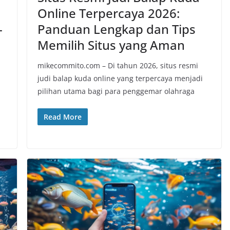
Online Terpercaya 2026:
-
Panduan Lengkap dan Tips
Memilih Situs yang Aman
mikecommito.com – Di tahun 2026, situs resmi
judi balap kuda online yang terpercaya menjadi
pilihan utama bagi para penggemar olahraga
Read More