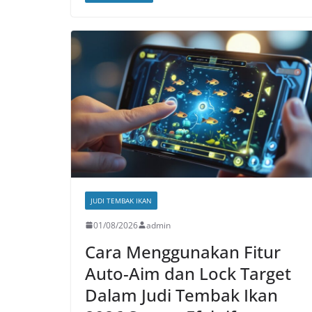
JUDI TEMBAK IKAN
01/08/2026
admin
Cara Menggunakan Fitur
Auto-Aim dan Lock Target
Dalam Judi Tembak Ikan