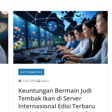
JUDI TEMBAK IKAN
31/07/2026
admin
Keuntungan Bermain Judi
Tembak Ikan di Server
Internasional Edisi Terbaru