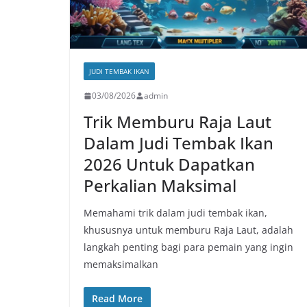
JUDI TEMBAK IKAN
03/08/2026
admin
Trik Memburu Raja Laut
Dalam Judi Tembak Ikan
2026 Untuk Dapatkan
Perkalian Maksimal
Memahami trik dalam judi tembak ikan,
khususnya untuk memburu Raja Laut, adalah
langkah penting bagi para pemain yang ingin
memaksimalkan
Read More