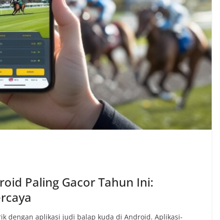
roid Paling Gacor Tahun Ini:
rcaya
k dengan aplikasi judi balap kuda di Android. Aplikasi-