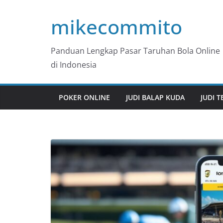
Skip
mikecommito
to
content
Panduan Lengkap Pasar Taruhan Bola Online
di Indonesia
POKER ONLINE
JUDI BALAP KUDA
JUDI 