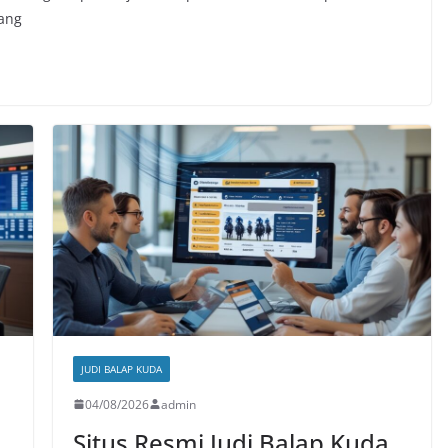
ang
JUDI BALAP KUDA
04/08/2026
admin
Situs Resmi Judi Balap Kuda