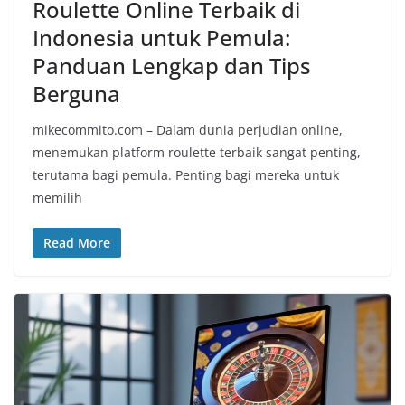
Roulette Online Terbaik di
Indonesia untuk Pemula:
Panduan Lengkap dan Tips
Berguna
mikecommito.com – Dalam dunia perjudian online,
menemukan platform roulette terbaik sangat penting,
terutama bagi pemula. Penting bagi mereka untuk
memilih
Read More