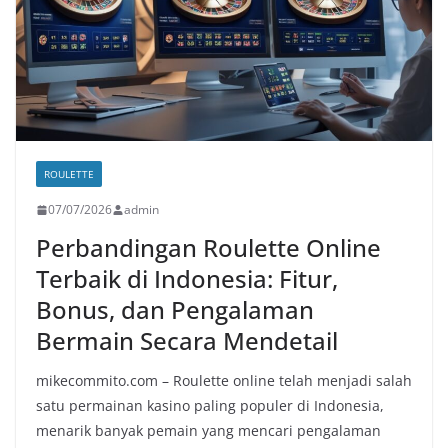
ROULETTE
07/07/2026
admin
Perbandingan Roulette Online
Terbaik di Indonesia: Fitur,
Bonus, dan Pengalaman
Bermain Secara Mendetail
mikecommito.com – Roulette online telah menjadi salah
satu permainan kasino paling populer di Indonesia,
menarik banyak pemain yang mencari pengalaman