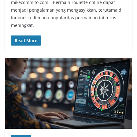
mikecommito.com – Bermain roulette online dapat
menjadi pengalaman yang mengasyikkan, terutama di
Indonesia di mana popularitas permainan ini terus
meningkat.
Read More