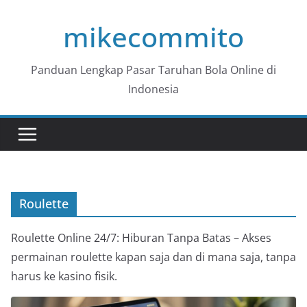
Skip
mikecommito
to
content
Panduan Lengkap Pasar Taruhan Bola Online di
Indonesia
Roulette
Roulette Online 24/7: Hiburan Tanpa Batas – Akses
permainan roulette kapan saja dan di mana saja, tanpa
harus ke kasino fisik.