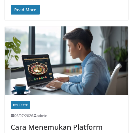
Read More
ROULETTE
06/07/2026
admin
Cara Menemukan Platform