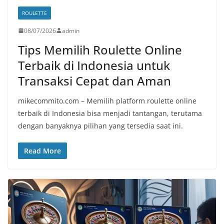
ROULETTE
08/07/2026
admin
Tips Memilih Roulette Online
Terbaik di Indonesia untuk
Transaksi Cepat dan Aman
mikecommito.com – Memilih platform roulette online
terbaik di Indonesia bisa menjadi tantangan, terutama
dengan banyaknya pilihan yang tersedia saat ini.
Read More