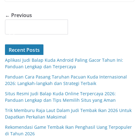
← Previous
Recent Posts
Aplikasi Judi Balap Kuda Android Paling Gacor Tahun Ini:
Panduan Lengkap dan Terpercaya
Panduan Cara Pasang Taruhan Pacuan Kuda Internasional
2026: Langkah-langkah dan Strategi Terbaik
Situs Resmi Judi Balap Kuda Online Terpercaya 2026:
Panduan Lengkap dan Tips Memilih Situs yang Aman
Trik Memburu Raja Laut Dalam Judi Tembak Ikan 2026 Untuk
Dapatkan Perkalian Maksimal
Rekomendasi Game Tembak Ikan Penghasil Uang Terpopuler
di Tahun 2026