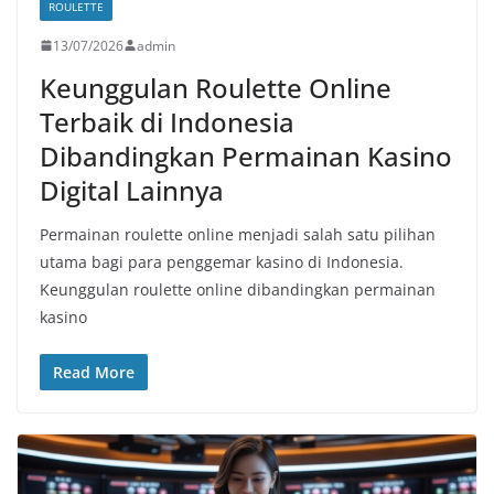
ROULETTE
13/07/2026
admin
Keunggulan Roulette Online
Terbaik di Indonesia
Dibandingkan Permainan Kasino
Digital Lainnya
Permainan roulette online menjadi salah satu pilihan
utama bagi para penggemar kasino di Indonesia.
Keunggulan roulette online dibandingkan permainan
kasino
Read More