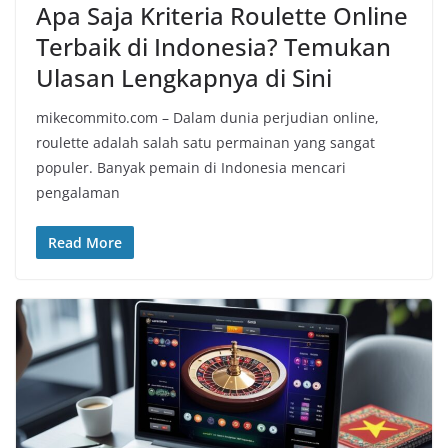
Apa Saja Kriteria Roulette Online
Terbaik di Indonesia? Temukan
Ulasan Lengkapnya di Sini
mikecommito.com – Dalam dunia perjudian online,
roulette adalah salah satu permainan yang sangat
populer. Banyak pemain di Indonesia mencari
pengalaman
Read More