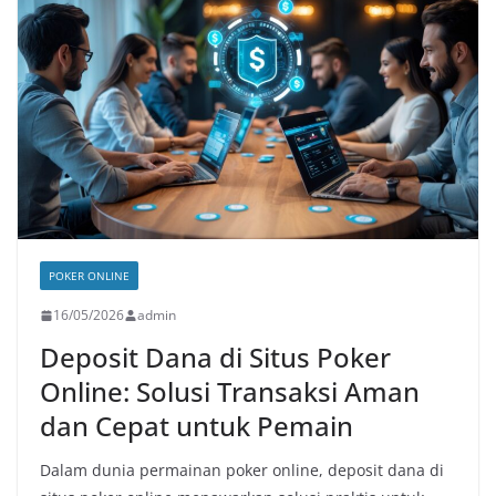
POKER ONLINE
16/05/2026
admin
Deposit Dana di Situs Poker
Online: Solusi Transaksi Aman
dan Cepat untuk Pemain
Dalam dunia permainan poker online, deposit dana di