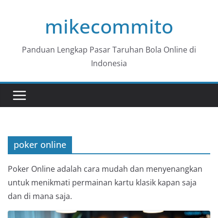
Skip
mikecommito
to
content
Panduan Lengkap Pasar Taruhan Bola Online di
Indonesia
poker online
Poker Online adalah cara mudah dan menyenangkan
untuk menikmati permainan kartu klasik kapan saja
dan di mana saja.