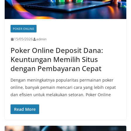
POKER ONLINE
15/05/2026
admin
Poker Online Deposit Dana:
Keuntungan Memilih Situs
dengan Pembayaran Cepat
Dengan meningkatnya popularitas permainan poker
online, banyak pemain mencari cara yang lebih cepat
dan efisien untuk melakukan setoran. Poker Online
Read More