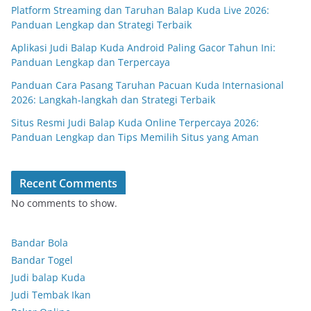
Platform Streaming dan Taruhan Balap Kuda Live 2026:
Panduan Lengkap dan Strategi Terbaik
Aplikasi Judi Balap Kuda Android Paling Gacor Tahun Ini:
Panduan Lengkap dan Terpercaya
Panduan Cara Pasang Taruhan Pacuan Kuda Internasional
2026: Langkah-langkah dan Strategi Terbaik
Situs Resmi Judi Balap Kuda Online Terpercaya 2026:
Panduan Lengkap dan Tips Memilih Situs yang Aman
Recent Comments
No comments to show.
Bandar Bola
Bandar Togel
Judi balap Kuda
Judi Tembak Ikan