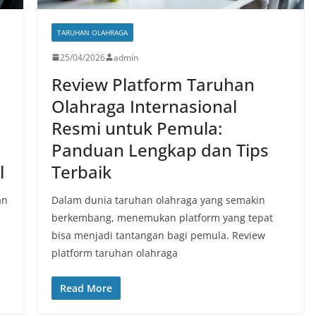
TARUHAN OLAHRAGA
25/04/2026
admin
Review Platform Taruhan
Olahraga Internasional
Resmi untuk Pemula:
Panduan Lengkap dan Tips
l
Terbaik
an
Dalam dunia taruhan olahraga yang semakin
berkembang, menemukan platform yang tepat
bisa menjadi tantangan bagi pemula. Review
platform taruhan olahraga
Read More