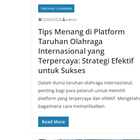
TARUHAN OLAHRAGA
22/04/2026
admin
Tips Menang di Platform
Taruhan Olahraga
Internasional yang
Terpercaya: Strategi Efektif
untuk Sukses
Dalam dunia taruhan olahraga internasional,
penting bagi para petaruh untuk memilih
platform yang terpercaya dan efektif. Mengetah
bagaimana cara memanfaatkan
Read More