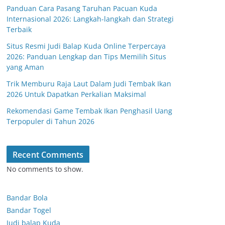
Panduan Cara Pasang Taruhan Pacuan Kuda
Internasional 2026: Langkah-langkah dan Strategi
Terbaik
Situs Resmi Judi Balap Kuda Online Terpercaya
2026: Panduan Lengkap dan Tips Memilih Situs
yang Aman
Trik Memburu Raja Laut Dalam Judi Tembak Ikan
2026 Untuk Dapatkan Perkalian Maksimal
Rekomendasi Game Tembak Ikan Penghasil Uang
Terpopuler di Tahun 2026
Recent Comments
No comments to show.
Bandar Bola
Bandar Togel
Judi balap Kuda