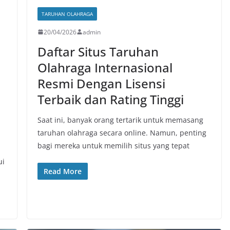
TARUHAN OLAHRAGA
20/04/2026
admin
Daftar Situs Taruhan
Olahraga Internasional
Resmi Dengan Lisensi
Terbaik dan Rating Tinggi
Saat ini, banyak orang tertarik untuk memasang
taruhan olahraga secara online. Namun, penting
bagi mereka untuk memilih situs yang tepat
ui
Read More