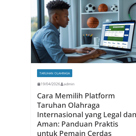
TARUHAN OLAHRAGA
19/04/2026
admin
Cara Memilih Platform
Taruhan Olahraga
Internasional yang Legal da
Aman: Panduan Praktis
untuk Pemain Cerdas