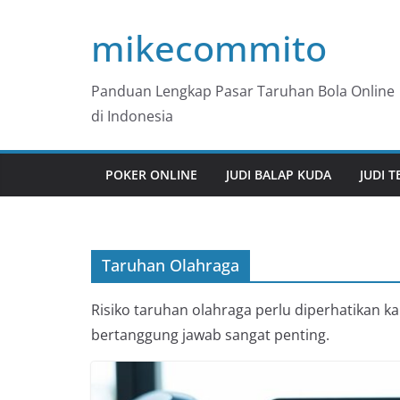
Skip
mikecommito
to
content
Panduan Lengkap Pasar Taruhan Bola Online
di Indonesia
POKER ONLINE
JUDI BALAP KUDA
JUDI 
Taruhan Olahraga
Risiko taruhan olahraga perlu diperhatikan k
bertanggung jawab sangat penting.