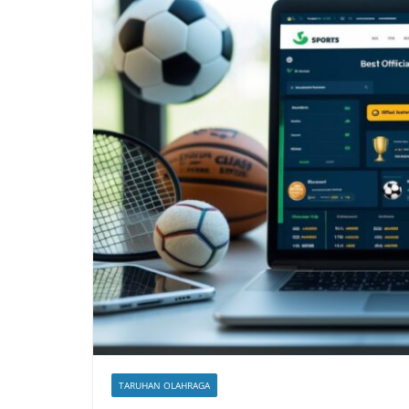
TARUHAN OLAHRAGA