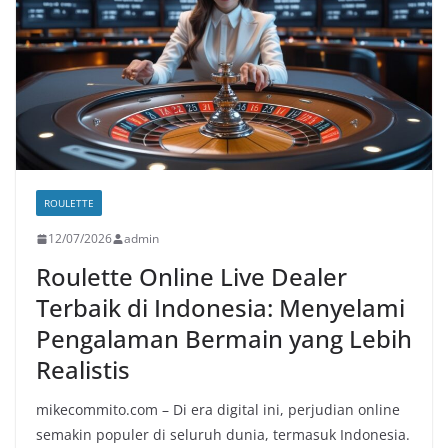
ROULETTE
12/07/2026
admin
Roulette Online Live Dealer
Terbaik di Indonesia: Menyelami
Pengalaman Bermain yang Lebih
Realistis
mikecommito.com – Di era digital ini, perjudian online
semakin populer di seluruh dunia, termasuk Indonesia.