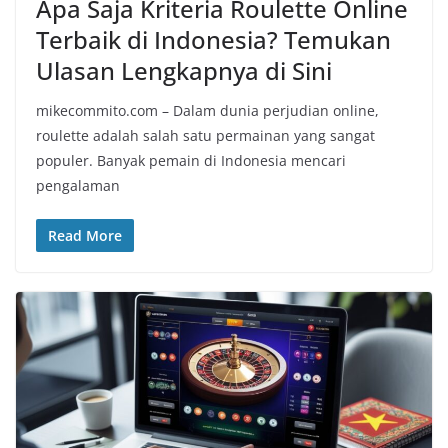
Apa Saja Kriteria Roulette Online
Terbaik di Indonesia? Temukan
Ulasan Lengkapnya di Sini
mikecommito.com – Dalam dunia perjudian online,
roulette adalah salah satu permainan yang sangat
populer. Banyak pemain di Indonesia mencari
pengalaman
Read More