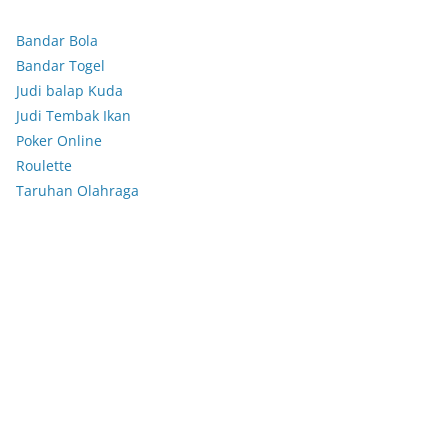
Bandar Bola
Bandar Togel
Judi balap Kuda
Judi Tembak Ikan
Poker Online
Roulette
Taruhan Olahraga