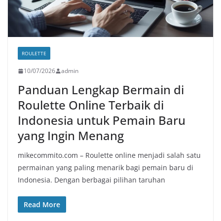
ROULETTE
10/07/2026
admin
Panduan Lengkap Bermain di
Roulette Online Terbaik di
Indonesia untuk Pemain Baru
yang Ingin Menang
mikecommito.com – Roulette online menjadi salah satu
permainan yang paling menarik bagi pemain baru di
Indonesia. Dengan berbagai pilihan taruhan
Read More