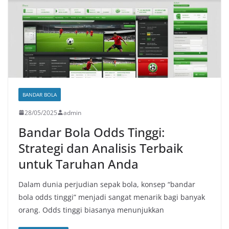
BANDAR BOLA
28/05/2025
admin
Bandar Bola Odds Tinggi:
Strategi dan Analisis Terbaik
untuk Taruhan Anda
Dalam dunia perjudian sepak bola, konsep “bandar
bola odds tinggi” menjadi sangat menarik bagi banyak
orang. Odds tinggi biasanya menunjukkan