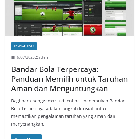
BANDAR BOLA
19/07/2025
admin
Bandar Bola Terpercaya:
Panduan Memilih untuk Taruhan
Aman dan Menguntungkan
Bagi para penggemar judi online, menemukan Bandar
Bola Terpercaya adalah langkah krusial untuk
memastikan pengalaman taruhan yang aman dan
menyenangkan.