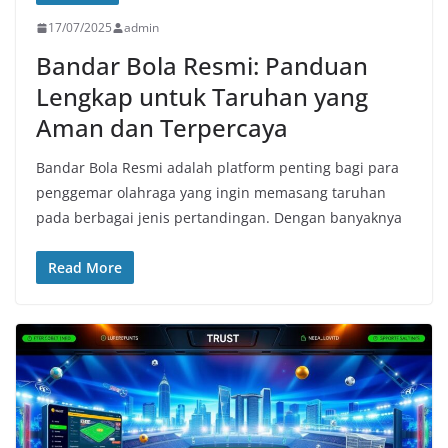
17/07/2025
admin
Bandar Bola Resmi: Panduan
Lengkap untuk Taruhan yang
Aman dan Terpercaya
Bandar Bola Resmi adalah platform penting bagi para
penggemar olahraga yang ingin memasang taruhan
pada berbagai jenis pertandingan. Dengan banyaknya
Read More