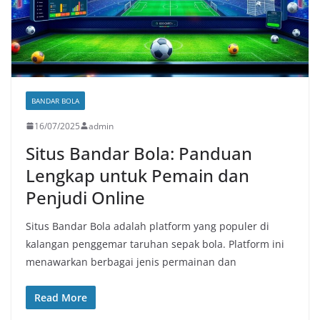
BANDAR BOLA
16/07/2025
admin
Situs Bandar Bola: Panduan
Lengkap untuk Pemain dan
Penjudi Online
Situs Bandar Bola adalah platform yang populer di
kalangan penggemar taruhan sepak bola. Platform ini
menawarkan berbagai jenis permainan dan
Read More