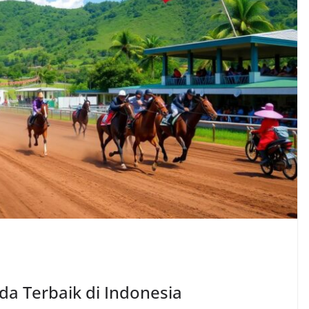
da Terbaik di Indonesia