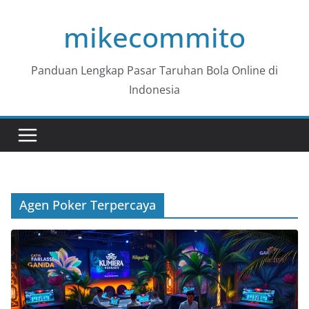
Skip
mikecommito
to
content
Panduan Lengkap Pasar Taruhan Bola Online di
Indonesia
Agen Poker Terpercaya