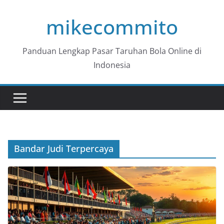
Skip
mikecommito
to
content
Panduan Lengkap Pasar Taruhan Bola Online di
Indonesia
Bandar Judi Terpercaya