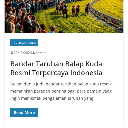
JUDI BALAP KUDA
20/12/2024
admin
Bandar Taruhan Balap Kuda
Resmi Terpercaya Indonesia
Dalam dunia judi, bandar taruhan balap kuda resmi
memainkan peranan penting bagi para pemain yang
ingin menikmati pengalaman taruhan yang
Read More