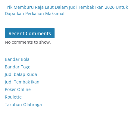
Trik Memburu Raja Laut Dalam Judi Tembak Ikan 2026 Untuk
Dapatkan Perkalian Maksimal
Recent Comments
No comments to show.
Bandar Bola
Bandar Togel
Judi balap Kuda
Judi Tembak Ikan
Poker Online
Roulette
Taruhan Olahraga