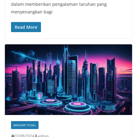
dalam memberikan pengalaman taruhan yang
menyenangkan bagi
Read More
BANDAR TOGEL
07/08/2024
admin