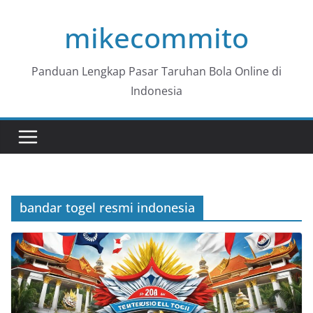
Skip
mikecommito
to
content
Panduan Lengkap Pasar Taruhan Bola Online di
Indonesia
bandar togel resmi indonesia