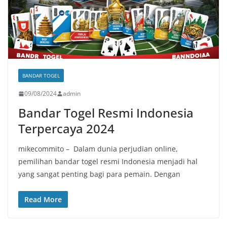
BANDAR TOGEL
09/08/2024
admin
Bandar Togel Resmi Indonesia
Terpercaya 2024
mikecommito – Dalam dunia perjudian online,
pemilihan bandar togel resmi Indonesia menjadi hal
yang sangat penting bagi para pemain. Dengan
Read More