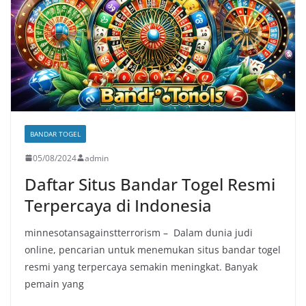
BANDAR TOGEL
05/08/2024
admin
Daftar Situs Bandar Togel Resmi
Terpercaya di Indonesia
minnesotansagainstterrorism – Dalam dunia judi
online, pencarian untuk menemukan situs bandar togel
resmi yang terpercaya semakin meningkat. Banyak
pemain yang