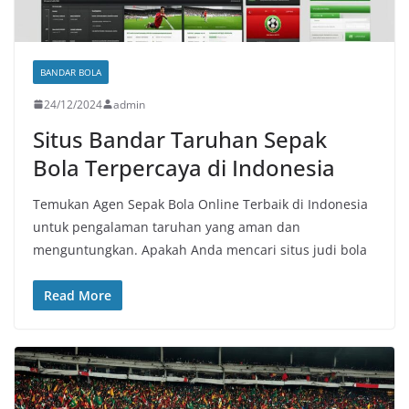
BANDAR BOLA
24/12/2024
admin
Situs Bandar Taruhan Sepak
Bola Terpercaya di Indonesia
Temukan Agen Sepak Bola Online Terbaik di Indonesia
untuk pengalaman taruhan yang aman dan
menguntungkan. Apakah Anda mencari situs judi bola
Read More