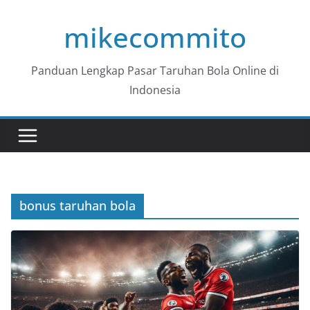
Skip
mikecommito
to
content
Panduan Lengkap Pasar Taruhan Bola Online di
Indonesia
bonus taruhan bola