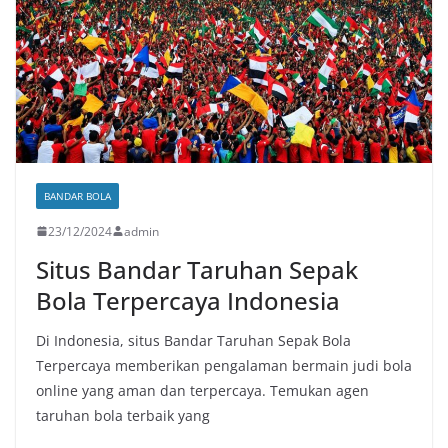
BANDAR BOLA
23/12/2024
admin
Situs Bandar Taruhan Sepak
Bola Terpercaya Indonesia
Di Indonesia, situs Bandar Taruhan Sepak Bola
Terpercaya memberikan pengalaman bermain judi bola
online yang aman dan terpercaya. Temukan agen
taruhan bola terbaik yang