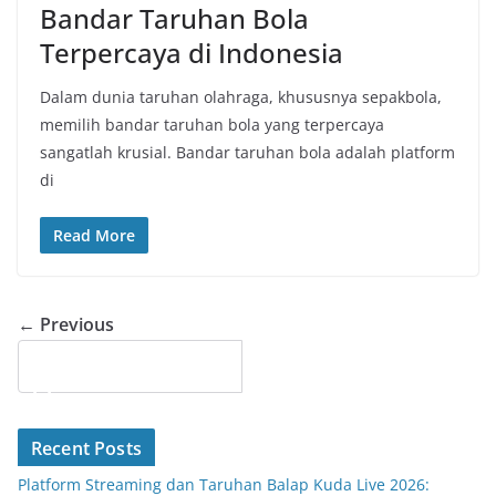
Bandar Taruhan Bola
Terpercaya di Indonesia
Dalam dunia taruhan olahraga, khususnya sepakbola,
memilih bandar taruhan bola yang terpercaya
sangatlah krusial. Bandar taruhan bola adalah platform
di
Read More
← Previous
Recent Posts
Platform Streaming dan Taruhan Balap Kuda Live 2026: