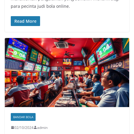
para pecinta judi bola online.
Read More
BANDAR BOLA
02/10/2024
admin