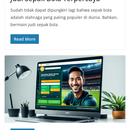
Sudah tidak dapat dipungkiri lagi bahwa sepak bola
adalah olahraga yang paling populer di dunia. Bahkan,
bermain judi sepak bola
Read More