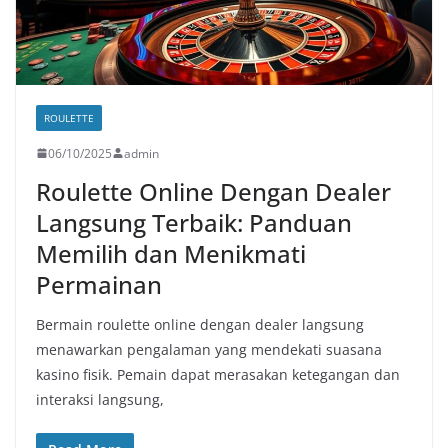
ROULETTE
06/10/2025
admin
Roulette Online Dengan Dealer
Langsung Terbaik: Panduan
Memilih dan Menikmati
Permainan
Bermain roulette online dengan dealer langsung
menawarkan pengalaman yang mendekati suasana
kasino fisik. Pemain dapat merasakan ketegangan dan
interaksi langsung,