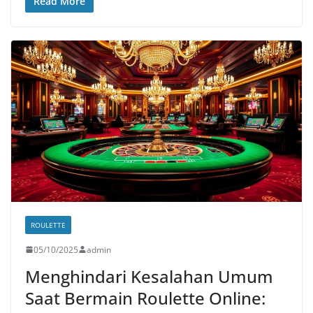
Read More
ROULETTE
05/10/2025
admin
Menghindari Kesalahan Umum
Saat Bermain Roulette Online: