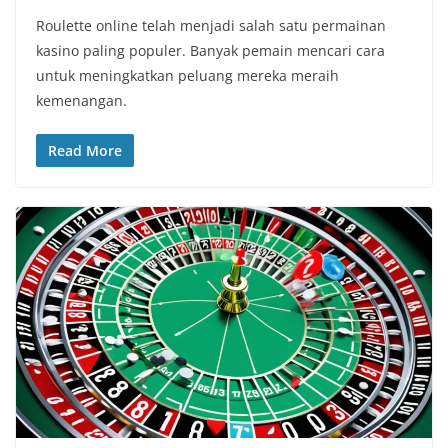
Roulette online telah menjadi salah satu permainan
kasino paling populer. Banyak pemain mencari cara
untuk meningkatkan peluang mereka meraih
kemenangan.
Read More