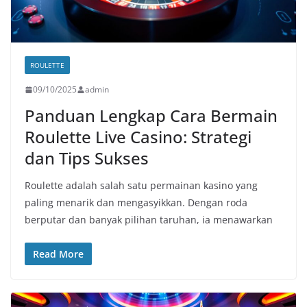
ROULETTE
09/10/2025
admin
Panduan Lengkap Cara Bermain
Roulette Live Casino: Strategi
dan Tips Sukses
Roulette adalah salah satu permainan kasino yang
paling menarik dan mengasyikkan. Dengan roda
berputar dan banyak pilihan taruhan, ia menawarkan
Read More