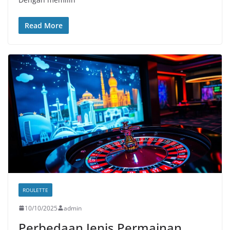
Read More
ROULETTE
10/10/2025
admin
Perbedaan Jenis Permainan