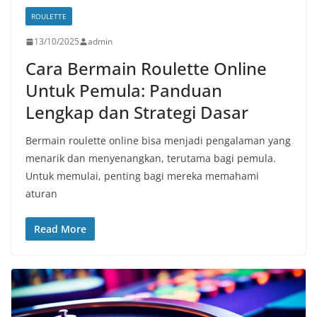
ROULETTE
13/10/2025
admin
Cara Bermain Roulette Online
Untuk Pemula: Panduan
Lengkap dan Strategi Dasar
Bermain roulette online bisa menjadi pengalaman yang
menarik dan menyenangkan, terutama bagi pemula.
Untuk memulai, penting bagi mereka memahami
aturan
Read More