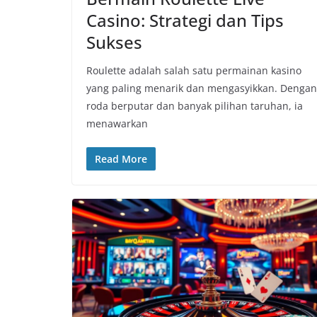
Casino: Strategi dan Tips
Sukses
Roulette adalah salah satu permainan kasino
yang paling menarik dan mengasyikkan. Dengan
roda berputar dan banyak pilihan taruhan, ia
menawarkan
Read More