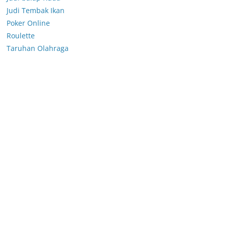
Judi Tembak Ikan
Poker Online
Roulette
Taruhan Olahraga