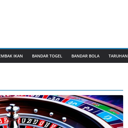
TEMBAK IKAN
BANDAR TOGEL
BANDAR BOLA
TARUHAN