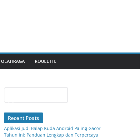
 OLAHRAGA
ROULETTE
Recent Posts
Aplikasi Judi Balap Kuda Android Paling Gacor
Tahun Ini: Panduan Lengkap dan Terpercaya