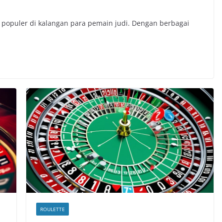
 populer di kalangan para pemain judi. Dengan berbagai
ROULETTE