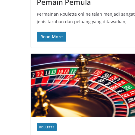
Pemain Pemula
Permainan Roulette online telah menjadi sangat
jenis taruhan dan peluang yang ditawarkan,
Read More
ROULETTE