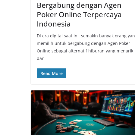
Bergabung dengan Agen
Poker Online Terpercaya
Indonesia
Di era digital saat ini, semakin banyak orang ya
memilih untuk bergabung dengan Agen Poker
Online sebagai alternatif hiburan yang menarik
dan
Read More