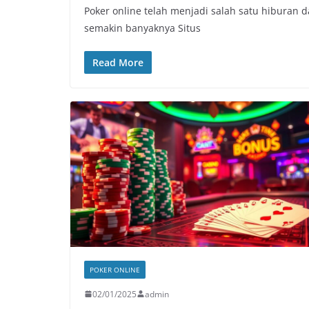
Poker online telah menjadi salah satu hiburan da
semakin banyaknya Situs
Read More
POKER ONLINE
02/01/2025
admin