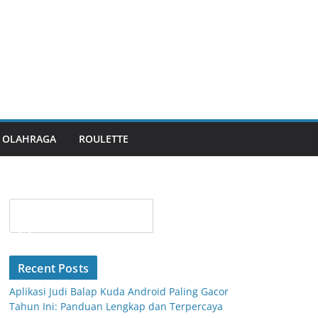
 OLAHRAGA
ROULETTE
Recent Posts
Aplikasi Judi Balap Kuda Android Paling Gacor
Tahun Ini: Panduan Lengkap dan Terpercaya