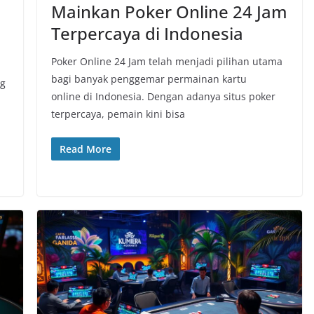
Mainkan Poker Online 24 Jam
Terpercaya di Indonesia
Poker Online 24 Jam telah menjadi pilihan utama
bagi banyak penggemar permainan kartu
ng
online di Indonesia. Dengan adanya situs poker
terpercaya, pemain kini bisa
Read More