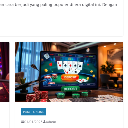
n cara berjudi yang paling populer di era digital ini. Dengan
POKER ONLINE
01/01/2025
admin