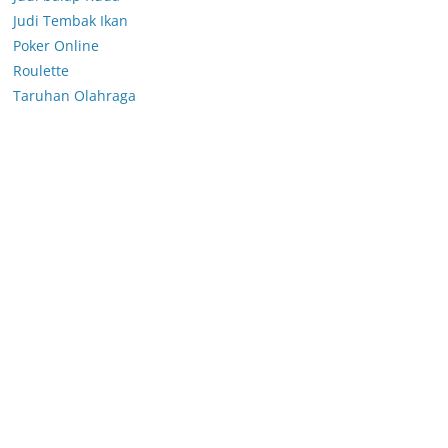
Judi Tembak Ikan
Poker Online
Roulette
Taruhan Olahraga