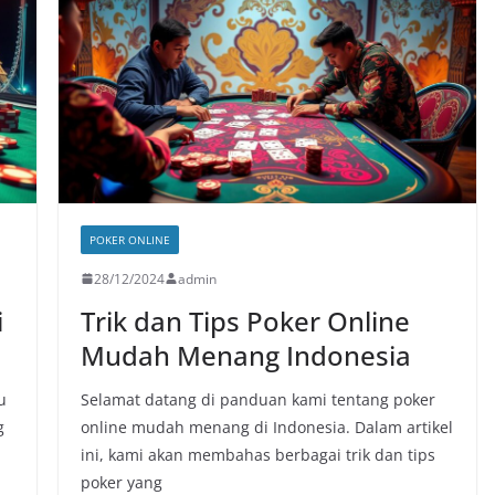
POKER ONLINE
28/12/2024
admin
i
Trik dan Tips Poker Online
Mudah Menang Indonesia
u
Selamat datang di panduan kami tentang poker
g
online mudah menang di Indonesia. Dalam artikel
ini, kami akan membahas berbagai trik dan tips
poker yang