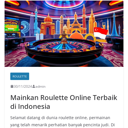
ROULETTE
30/11/2024
admin
Mainkan Roulette Online Terbaik
di Indonesia
Selamat datang di dunia roulette online, permainan
yang telah menarik perhatian banyak pencinta judi. Di