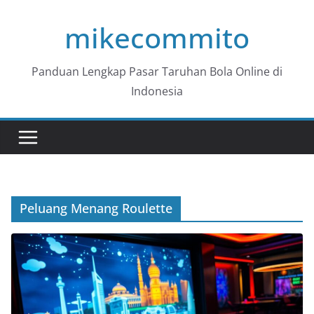
Skip
mikecommito
to
content
Panduan Lengkap Pasar Taruhan Bola Online di
Indonesia
Peluang Menang Roulette