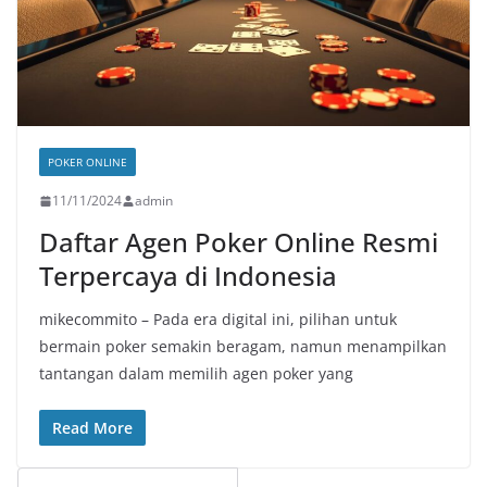
POKER ONLINE
11/11/2024
admin
Daftar Agen Poker Online Resmi
Terpercaya di Indonesia
mikecommito – Pada era digital ini, pilihan untuk
bermain poker semakin beragam, namun menampilkan
tantangan dalam memilih agen poker yang
Read More