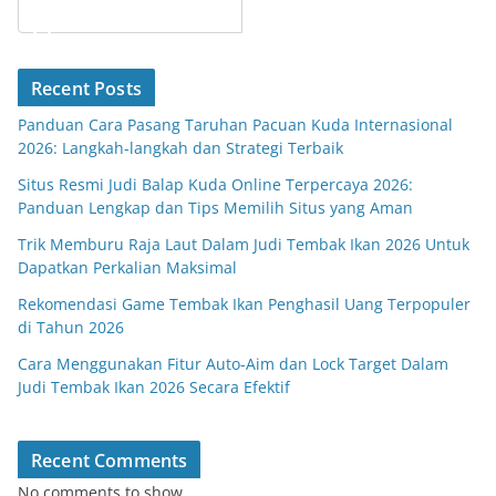
Recent Posts
Panduan Cara Pasang Taruhan Pacuan Kuda Internasional
2026: Langkah-langkah dan Strategi Terbaik
Situs Resmi Judi Balap Kuda Online Terpercaya 2026:
Panduan Lengkap dan Tips Memilih Situs yang Aman
Trik Memburu Raja Laut Dalam Judi Tembak Ikan 2026 Untuk
Dapatkan Perkalian Maksimal
Rekomendasi Game Tembak Ikan Penghasil Uang Terpopuler
di Tahun 2026
Cara Menggunakan Fitur Auto-Aim dan Lock Target Dalam
Judi Tembak Ikan 2026 Secara Efektif
Recent Comments
No comments to show.