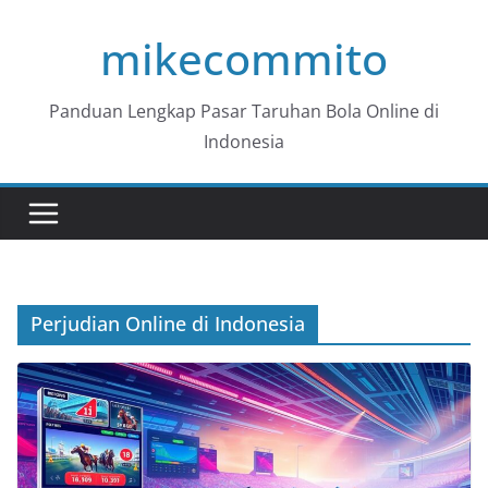
Skip
mikecommito
to
content
Panduan Lengkap Pasar Taruhan Bola Online di
Indonesia
Perjudian Online di Indonesia