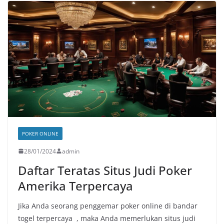
POKER ONLINE
28/01/2024
admin
Daftar Teratas Situs Judi Poker
Amerika Terpercaya
Jika Anda seorang penggemar poker online di bandar
togel terpercaya , maka Anda memerlukan situs judi