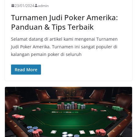
23/01/2024
admin
Turnamen Judi Poker Amerika:
Panduan & Tips Terbaik
Selamat datang di artikel kami mengenai Turnamen
Judi Poker Amerika. Turnamen ini sangat populer di
kalangan pemain poker di seluruh
Read More