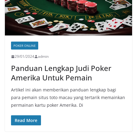
POKER ONLINE
29/01/2024
admin
Panduan Lengkap Judi Poker
Amerika Untuk Pemain
Artikel ini akan memberikan panduan lengkap bagi
para pemain situs toto macau yang tertarik memainkan
permainan kartu poker Amerika. Di
Read More