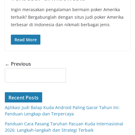
Ingin merasakan pengalaman bermain poker Amerika
terbaik? Bergabunglah dengan situs judi poker Amerika
terbesar di Indonesia dan nikmati berbagai jenis
Read More
← Previous
Recent Posts
Aplikasi Judi Balap Kuda Android Paling Gacor Tahun Ini:
Panduan Lengkap dan Terpercaya
Panduan Cara Pasang Taruhan Pacuan Kuda Internasional
2026: Langkah-langkah dan Strategi Terbaik