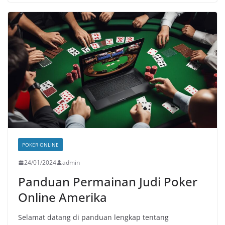
POKER ONLINE
24/01/2024
admin
Panduan Permainan Judi Poker
Online Amerika
Selamat datang di panduan lengkap tentang