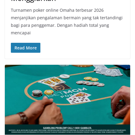
Turnamen poker online Omaha terbesar 2026
menjanjikan pengalaman bermain yang tak tertandingi
bagi para penggemar. Dengan hadiah total yang
mencapai
Read More