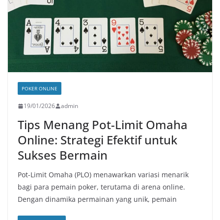
POKER ONLINE
19/01/2026
admin
Tips Menang Pot-Limit Omaha
Online: Strategi Efektif untuk
Sukses Bermain
Pot-Limit Omaha (PLO) menawarkan variasi menarik
bagi para pemain poker, terutama di arena online.
Dengan dinamika permainan yang unik, pemain