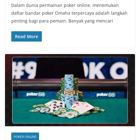
Dalam dunia permainan poker online, menemukan
daftar bandar poker Omaha terpercaya adalah langkah
penting bagi para pemain. Banyak yang mencari
Read More
POKER ONLINE