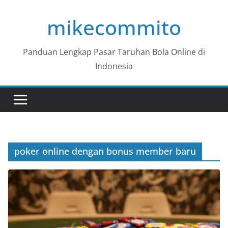
Skip
mikecommito
to
content
Panduan Lengkap Pasar Taruhan Bola Online di
Indonesia
poker online dengan bonus member baru