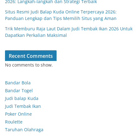
2026: Langkah-langkah dan Strategi Terbaik
Situs Resmi Judi Balap Kuda Online Terpercaya 2026:
Panduan Lengkap dan Tips Memilih Situs yang Aman
Trik Memburu Raja Laut Dalam Judi Tembak Ikan 2026 Untuk
Dapatkan Perkalian Maksimal
Recent Comments
No comments to show.
Bandar Bola
Bandar Togel
Judi balap Kuda
Judi Tembak Ikan
Poker Online
Roulette
Taruhan Olahraga