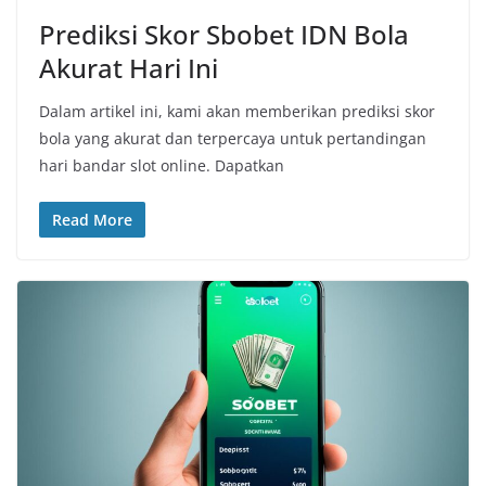
Prediksi Skor Sbobet IDN Bola
Akurat Hari Ini
Dalam artikel ini, kami akan memberikan prediksi skor
bola yang akurat dan terpercaya untuk pertandingan
hari bandar slot online. Dapatkan
Read More