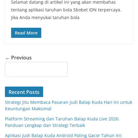
Selamat datang di artikel ini yang akan membahas
tentang aplikasi taruhan bola Sbobet IDN terpercaya.
Jika Anda menyukai taruhan bola
Read More
← Previous
Recent Posts
Strategi Jitu Membaca Pasaran Judi Balap Kuda Hari Ini untuk
Keuntungan Maksimal
Platform Streaming dan Taruhan Balap Kuda Live 2026:
Panduan Lengkap dan Strategi Terbaik
Aplikasi Judi Balap Kuda Android Paling Gacor Tahun Ini: