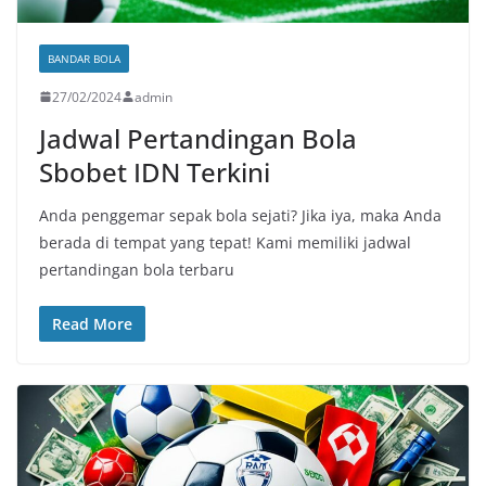
BANDAR BOLA
27/02/2024
admin
Jadwal Pertandingan Bola
Sbobet IDN Terkini
Anda penggemar sepak bola sejati? Jika iya, maka Anda
berada di tempat yang tepat! Kami memiliki jadwal
pertandingan bola terbaru
Read More