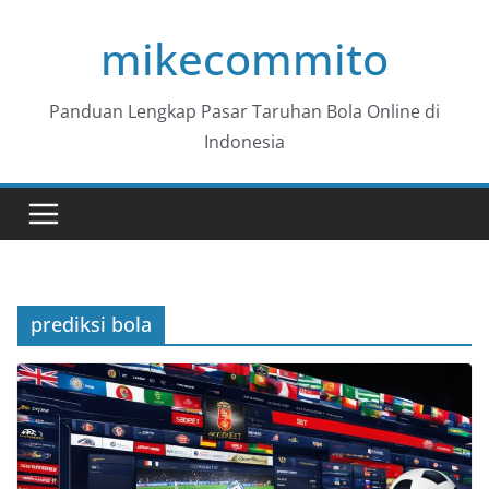
Skip
mikecommito
to
content
Panduan Lengkap Pasar Taruhan Bola Online di
Indonesia
prediksi bola