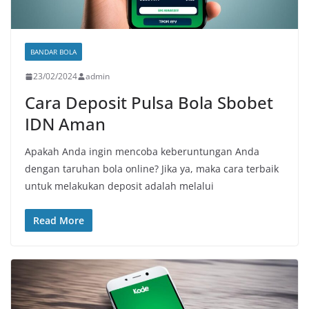
BANDAR BOLA
23/02/2024
admin
Cara Deposit Pulsa Bola Sbobet
IDN Aman
Apakah Anda ingin mencoba keberuntungan Anda
dengan taruhan bola online? Jika ya, maka cara terbaik
untuk melakukan deposit adalah melalui
Read More