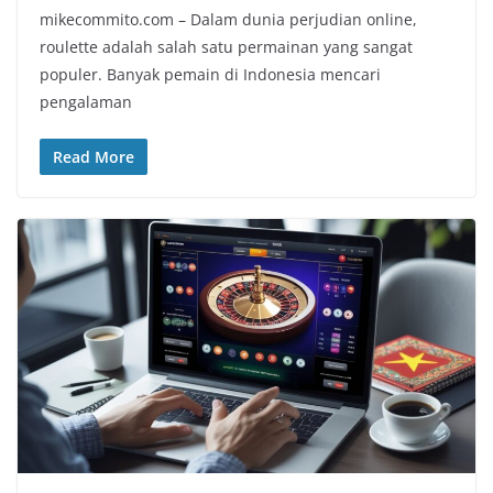
mikecommito.com – Dalam dunia perjudian online,
roulette adalah salah satu permainan yang sangat
populer. Banyak pemain di Indonesia mencari
pengalaman
Read More