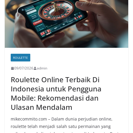
ROULETTE
09/07/2026
admin
Roulette Online Terbaik Di
Indonesia untuk Pengguna
Mobile: Rekomendasi dan
Ulasan Mendalam
mikecommito.com – Dalam dunia perjudian online,
roulette telah menjadi salah satu permainan yang