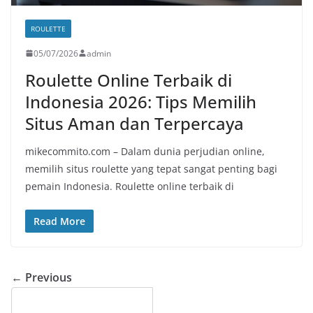
ROULETTE
05/07/2026
admin
Roulette Online Terbaik di
Indonesia 2026: Tips Memilih
Situs Aman dan Terpercaya
mikecommito.com – Dalam dunia perjudian online,
memilih situs roulette yang tepat sangat penting bagi
pemain Indonesia. Roulette online terbaik di
Read More
← Previous