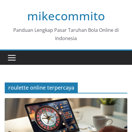
Skip
mikecommito
to
content
Panduan Lengkap Pasar Taruhan Bola Online di
Indonesia
roulette online terpercaya