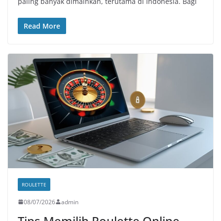
paling banyak dimainkan, terutama di Indonesia. Bagi
Read More
ROULETTE
08/07/2026
admin
Tips Memilih Roulette Online