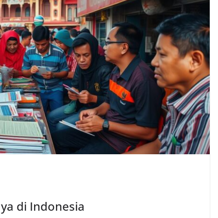
ya di Indonesia