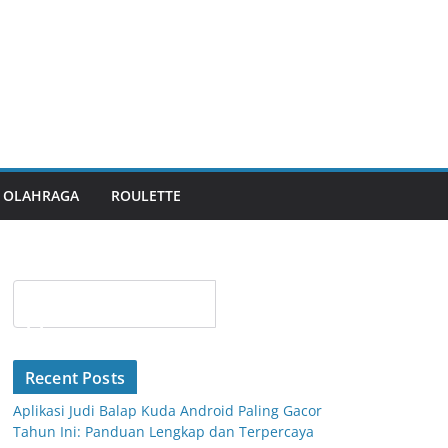
 OLAHRAGA
ROULETTE
Recent Posts
Aplikasi Judi Balap Kuda Android Paling Gacor
Tahun Ini: Panduan Lengkap dan Terpercaya