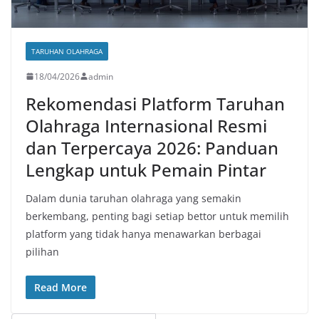
TARUHAN OLAHRAGA
18/04/2026
admin
Rekomendasi Platform Taruhan
Olahraga Internasional Resmi
dan Terpercaya 2026: Panduan
Lengkap untuk Pemain Pintar
Dalam dunia taruhan olahraga yang semakin
berkembang, penting bagi setiap bettor untuk memilih
platform yang tidak hanya menawarkan berbagai
pilihan
Read More