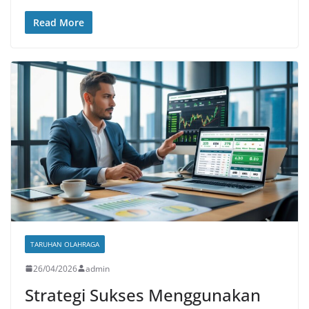
Read More
TARUHAN OLAHRAGA
26/04/2026
admin
Strategi Sukses Menggunakan