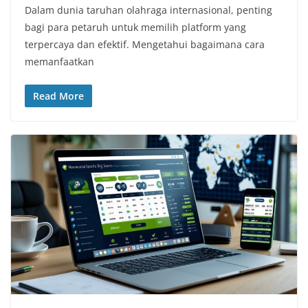
Dalam dunia taruhan olahraga internasional, penting
bagi para petaruh untuk memilih platform yang
terpercaya dan efektif. Mengetahui bagaimana cara
memanfaatkan
Read More