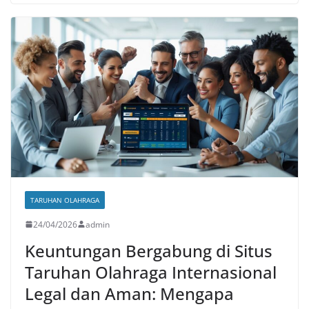
TARUHAN OLAHRAGA
24/04/2026
admin
Keuntungan Bergabung di Situs
Taruhan Olahraga Internasional
Legal dan Aman: Mengapa