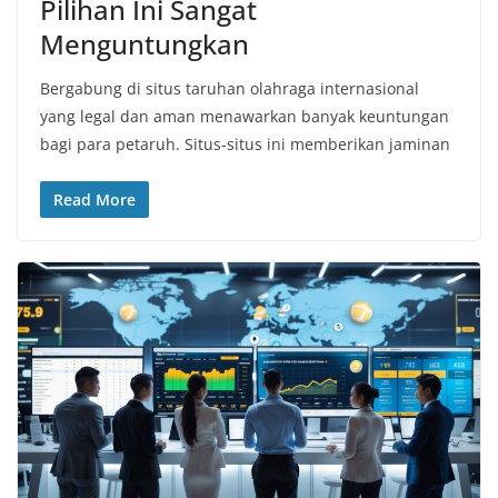
Pilihan Ini Sangat
Menguntungkan
Bergabung di situs taruhan olahraga internasional
yang legal dan aman menawarkan banyak keuntungan
bagi para petaruh. Situs-situs ini memberikan jaminan
Read More