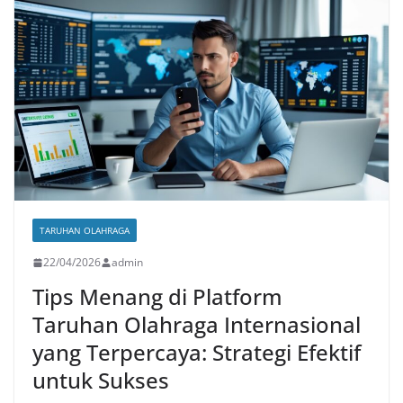
TARUHAN OLAHRAGA
22/04/2026
admin
Tips Menang di Platform
Taruhan Olahraga Internasional
yang Terpercaya: Strategi Efektif
untuk Sukses