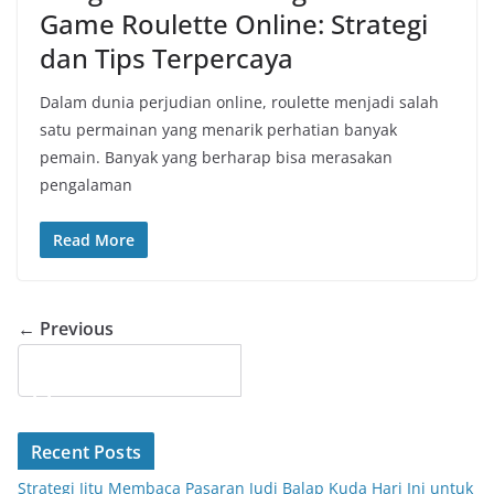
Game Roulette Online: Strategi
dan Tips Terpercaya
Dalam dunia perjudian online, roulette menjadi salah
satu permainan yang menarik perhatian banyak
pemain. Banyak yang berharap bisa merasakan
pengalaman
Read More
← Previous
Recent Posts
Strategi Jitu Membaca Pasaran Judi Balap Kuda Hari Ini untuk