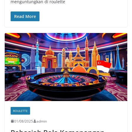
menguntungkan di roulette
Read More
ROULETTE
01/08/2025
admin