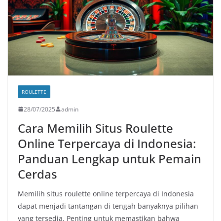
ROULETTE
28/07/2025
admin
Cara Memilih Situs Roulette
Online Terpercaya di Indonesia:
Panduan Lengkap untuk Pemain
Cerdas
Memilih situs roulette online terpercaya di Indonesia
dapat menjadi tantangan di tengah banyaknya pilihan
yang tersedia. Penting untuk memastikan bahwa