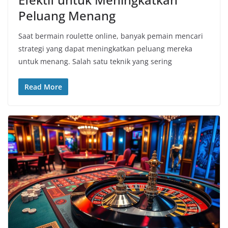
Peluang Menang
Saat bermain roulette online, banyak pemain mencari
strategi yang dapat meningkatkan peluang mereka
untuk menang. Salah satu teknik yang sering
Read More