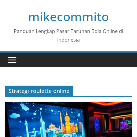
Skip
mikecommito
to
content
Panduan Lengkap Pasar Taruhan Bola Online di
Indonesia
Strategi roulette online