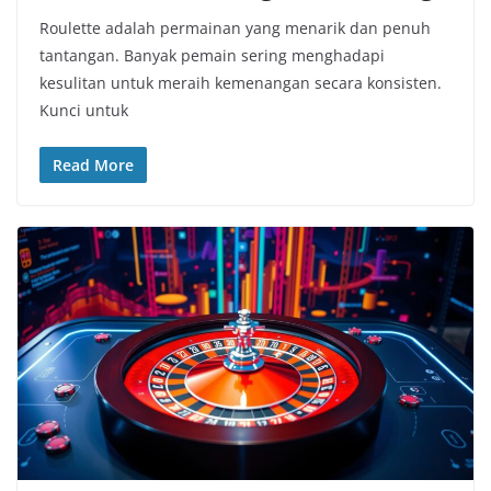
Roulette adalah permainan yang menarik dan penuh
tantangan. Banyak pemain sering menghadapi
kesulitan untuk meraih kemenangan secara konsisten.
Kunci untuk
Read More