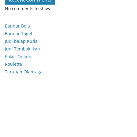
No comments to show.
Bandar Bola
Bandar Togel
Judi balap Kuda
Judi Tembak Ikan
Poker Online
Roulette
Taruhan Olahraga