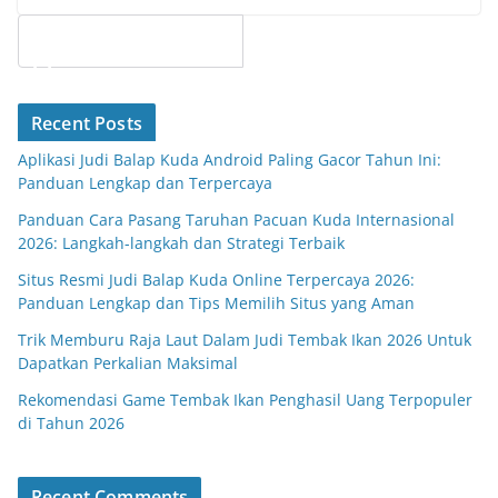
Recent Posts
Aplikasi Judi Balap Kuda Android Paling Gacor Tahun Ini:
Panduan Lengkap dan Terpercaya
Panduan Cara Pasang Taruhan Pacuan Kuda Internasional
2026: Langkah-langkah dan Strategi Terbaik
Situs Resmi Judi Balap Kuda Online Terpercaya 2026:
Panduan Lengkap dan Tips Memilih Situs yang Aman
Trik Memburu Raja Laut Dalam Judi Tembak Ikan 2026 Untuk
Dapatkan Perkalian Maksimal
Rekomendasi Game Tembak Ikan Penghasil Uang Terpopuler
di Tahun 2026
Recent Comments