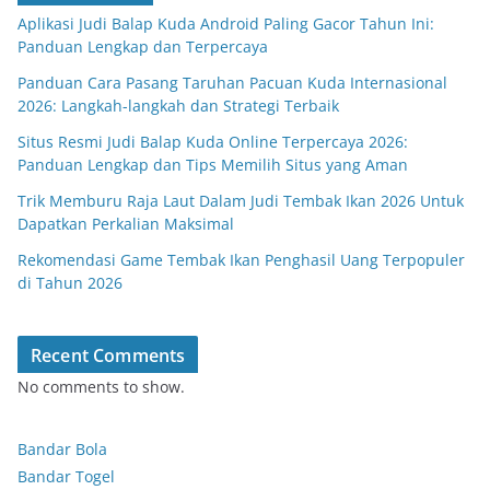
Aplikasi Judi Balap Kuda Android Paling Gacor Tahun Ini:
Panduan Lengkap dan Terpercaya
Panduan Cara Pasang Taruhan Pacuan Kuda Internasional
2026: Langkah-langkah dan Strategi Terbaik
Situs Resmi Judi Balap Kuda Online Terpercaya 2026:
Panduan Lengkap dan Tips Memilih Situs yang Aman
Trik Memburu Raja Laut Dalam Judi Tembak Ikan 2026 Untuk
Dapatkan Perkalian Maksimal
Rekomendasi Game Tembak Ikan Penghasil Uang Terpopuler
di Tahun 2026
Recent Comments
No comments to show.
Bandar Bola
Bandar Togel