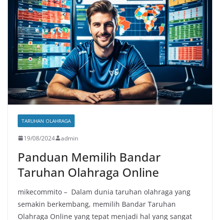
TARUHAN OLAHRAGA
19/08/2024
admin
Panduan Memilih Bandar
Taruhan Olahraga Online
mikecommito – Dalam dunia taruhan olahraga yang
semakin berkembang, memilih Bandar Taruhan
Olahraga Online yang tepat menjadi hal yang sangat