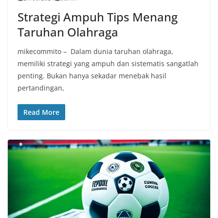
Strategi Ampuh Tips Menang
Taruhan Olahraga
mikecommito – Dalam dunia taruhan olahraga,
memiliki strategi yang ampuh dan sistematis sangatlah
penting. Bukan hanya sekadar menebak hasil
pertandingan,
Read More