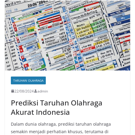
TARUHAN OLAHRAGA
22/08/2024
admin
Prediksi Taruhan Olahraga
Akurat Indonesia
Dalam dunia olahraga, prediksi taruhan olahraga
semakin menjadi perhatian khusus, terutama di