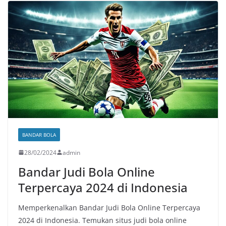
BANDAR BOLA
28/02/2024
admin
Bandar Judi Bola Online
Terpercaya 2024 di Indonesia
Memperkenalkan Bandar Judi Bola Online Terpercaya
2024 di Indonesia. Temukan situs judi bola online