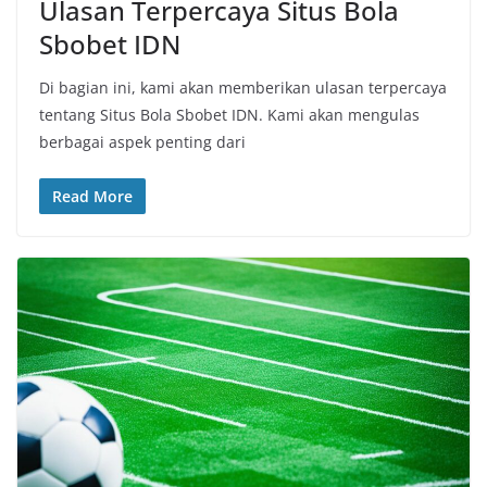
Ulasan Terpercaya Situs Bola
Sbobet IDN
Di bagian ini, kami akan memberikan ulasan terpercaya
tentang Situs Bola Sbobet IDN. Kami akan mengulas
berbagai aspek penting dari
Read More