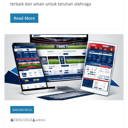
terbaik dan aman untuk taruhan olahraga
Read More
BANDAR BOLA
28/02/2024
admin