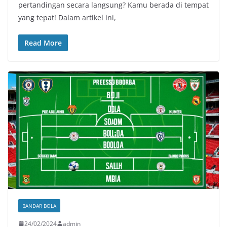
pertandingan secara langsung? Kamu berada di tempat
yang tepat! Dalam artikel ini,
Read More
BANDAR BOLA
24/02/2024
admin