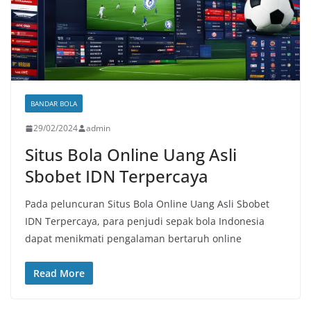
BANDAR BOLA
29/02/2024
admin
Situs Bola Online Uang Asli
Sbobet IDN Terpercaya
Pada peluncuran Situs Bola Online Uang Asli Sbobet
IDN Terpercaya, para penjudi sepak bola Indonesia
dapat menikmati pengalaman bertaruh online
Read More