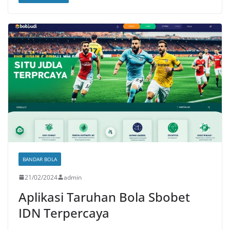
BANDAR BOLA
21/02/2024
admin
Aplikasi Taruhan Bola Sbobet
IDN Terpercaya