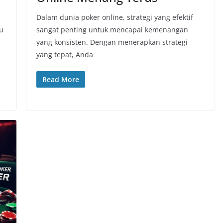
Dalam dunia poker online, strategi yang efektif
tu
sangat penting untuk mencapai kemenangan
yang konsisten. Dengan menerapkan strategi
yang tepat, Anda
Read More