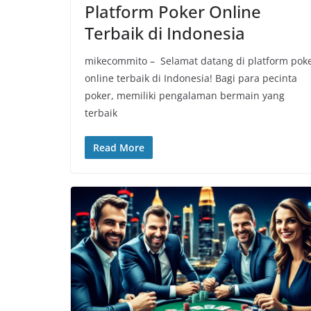
Platform Poker Online
Terbaik di Indonesia
mikecommito – Selamat datang di platform pok
online terbaik di Indonesia! Bagi para pecinta
poker, memiliki pengalaman bermain yang
terbaik
Read More