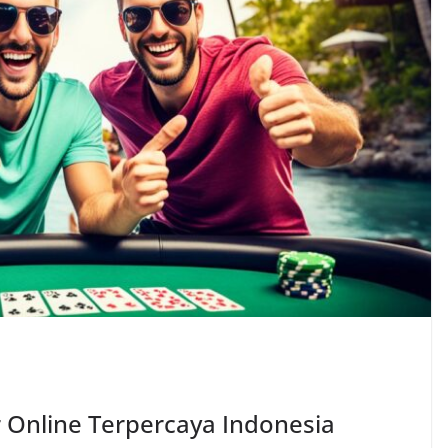
 Online Terpercaya Indonesia