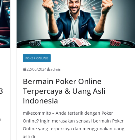
POKER ONLINE
22/06/2024
admin
Bermain Poker Online
3
Terpercaya & Uang Asli
Indonesia
mikecommito – Anda tertarik dengan Poker
n
Online? Ingin merasakan sensasi bermain Poker
Online yang terpercaya dan menggunakan uang
asli di