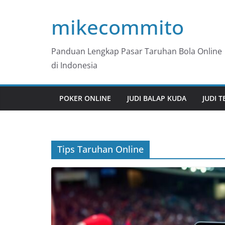
Skip
mikecommito
to
content
Panduan Lengkap Pasar Taruhan Bola Online
di Indonesia
POKER ONLINE
JUDI BALAP KUDA
JUDI 
Tips Taruhan Online