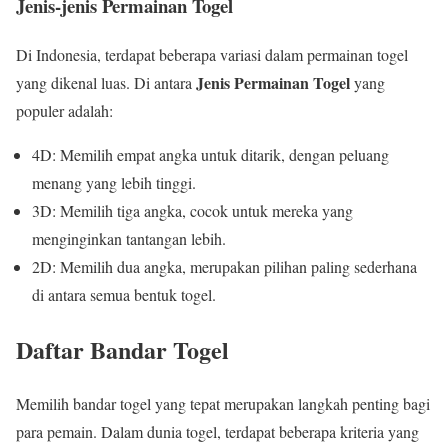
Jenis-jenis Permainan Togel
Di Indonesia, terdapat beberapa variasi dalam permainan togel
Jenis Permainan Togel
yang dikenal luas. Di antara
yang
populer adalah:
4D: Memilih empat angka untuk ditarik, dengan peluang
menang yang lebih tinggi.
3D: Memilih tiga angka, cocok untuk mereka yang
menginginkan tantangan lebih.
2D: Memilih dua angka, merupakan pilihan paling sederhana
di antara semua bentuk togel.
Daftar Bandar Togel
Memilih bandar togel yang tepat merupakan langkah penting bagi
para pemain. Dalam dunia togel, terdapat beberapa kriteria yang