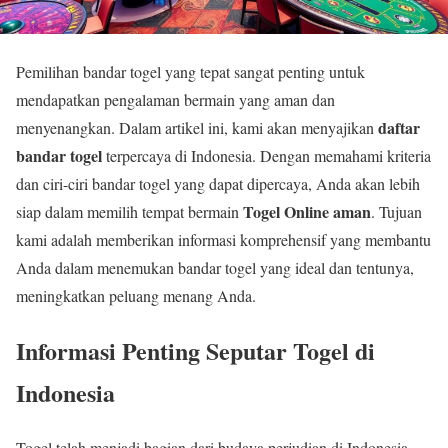
Pemilihan bandar togel yang tepat sangat penting untuk
mendapatkan pengalaman bermain yang aman dan
daftar
menyenangkan. Dalam artikel ini, kami akan menyajikan
bandar togel
terpercaya di Indonesia. Dengan memahami kriteria
dan ciri-ciri bandar togel yang dapat dipercaya, Anda akan lebih
Togel Online aman
siap dalam memilih tempat bermain
. Tujuan
kami adalah memberikan informasi komprehensif yang membantu
Anda dalam menemukan bandar togel yang ideal dan tentunya,
meningkatkan peluang menang Anda.
Informasi Penting Seputar Togel di
Indonesia
Togel telah menjadi bagian dari budaya perjudian di Indonesia