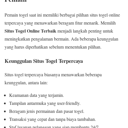
Pemain togel saat ini memiliki berbagai pilihan situs togel online
terpercaya yang menawarkan beragam fitur menarik. Memilih
Situs Togel Online Terbaik
menjadi langkah penting untuk
meningkatkan pengalaman bermain. Ada beberapa keunggulan
yang harus diperhatikan sebelum menentukan pilihan.
Keunggulan Situs Togel Terpercaya
Situs togel terpercaya biasanya menawarkan beberapa
keunggulan, antara lain:
Keamanan data yang terjamin.
Tampilan antarmuka yang user-friendly.
Beragam jenis permainan dan pasar togel.
Transaksi yang cepat dan tanpa biaya tambahan.
Staf layanan pelanggan yang siap membantu 24/7.