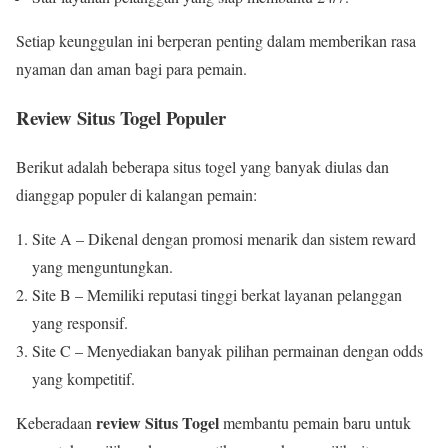
Setiap keunggulan ini berperan penting dalam memberikan rasa
nyaman dan aman bagi para pemain.
Review Situs Togel Populer
Berikut adalah beberapa situs togel yang banyak diulas dan
dianggap populer di kalangan pemain:
Site A – Dikenal dengan promosi menarik dan sistem reward
yang menguntungkan.
Site B – Memiliki reputasi tinggi berkat layanan pelanggan
yang responsif.
Site C – Menyediakan banyak pilihan permainan dengan odds
yang kompetitif.
review Situs Togel
Keberadaan
membantu pemain baru untuk