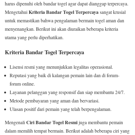
harus dipenuhi oleh bandar togel agar dapat dianggap terpercaya.
Kriteria Bandar Togel Terpercaya
Mengetahui
sangat krusial
untuk memastikan bahwa pengalaman bermain togel aman dan
menyenangkan. Berikut ini akan diuraikan beberapa kriteria
utama yang perlu diperhatikan.
Kriteria Bandar Togel Terpercaya
Lisensi resmi yang menunjukkan legalitas operasional.
Reputasi yang baik di kalangan pemain lain dan di forum-
forum online.
Layanan pelanggan yang responsif dan siap membantu 24/7.
Metode pembayaran yang aman dan bervariasi.
Ulasan positif dari pemain yang telah berpengalaman.
Ciri Bandar Togel Resmi
Mengenali
juga membantu pemain
dalam memilih tempat bermain. Berikut adalah beberapa ciri yang