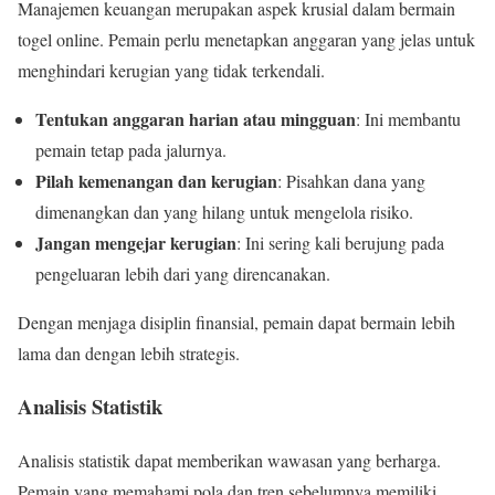
Manajemen keuangan merupakan aspek krusial dalam bermain
togel online. Pemain perlu menetapkan anggaran yang jelas untuk
menghindari kerugian yang tidak terkendali.
Tentukan anggaran harian atau mingguan
: Ini membantu
pemain tetap pada jalurnya.
Pilah kemenangan dan kerugian
: Pisahkan dana yang
dimenangkan dan yang hilang untuk mengelola risiko.
Jangan mengejar kerugian
: Ini sering kali berujung pada
pengeluaran lebih dari yang direncanakan.
Dengan menjaga disiplin finansial, pemain dapat bermain lebih
lama dan dengan lebih strategis.
Analisis Statistik
Analisis statistik dapat memberikan wawasan yang berharga.
Pemain yang memahami pola dan tren sebelumnya memiliki