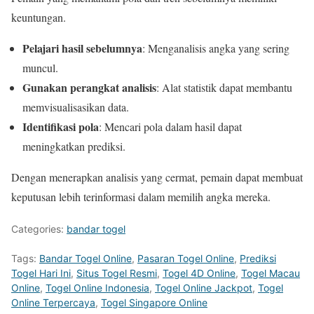
keuntungan.
Pelajari hasil sebelumnya
: Menganalisis angka yang sering
muncul.
Gunakan perangkat analisis
: Alat statistik dapat membantu
memvisualisasikan data.
Identifikasi pola
: Mencari pola dalam hasil dapat
meningkatkan prediksi.
Dengan menerapkan analisis yang cermat, pemain dapat membuat
keputusan lebih terinformasi dalam memilih angka mereka.
Categories:
bandar togel
Tags:
Bandar Togel Online
,
Pasaran Togel Online
,
Prediksi
Togel Hari Ini
,
Situs Togel Resmi
,
Togel 4D Online
,
Togel Macau
Online
,
Togel Online Indonesia
,
Togel Online Jackpot
,
Togel
Online Terpercaya
,
Togel Singapore Online