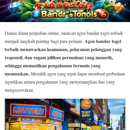
Dalam dunia perjudian online, mencari agen bandar togel terbaik
Agen bandar togel
menjadi langkah penting bagi para pemain.
terbaik menawarkan keamanan, pelayanan pelanggan yang
responsif, dan ragam pilihan permainan yang menarik,
sehingga memastikan pengalaman bermain yang
memuaskan.
Memilih agen yang tepat dapat membuat perbedaan
signifikan antara pengalaman yang menyenangkan dan yang
mengecewakan.