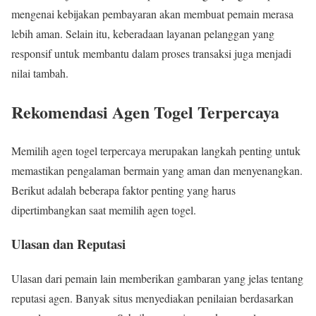
mengenai kebijakan pembayaran akan membuat pemain merasa
lebih aman. Selain itu, keberadaan layanan pelanggan yang
responsif untuk membantu dalam proses transaksi juga menjadi
nilai tambah.
Rekomendasi Agen Togel Terpercaya
Memilih agen togel terpercaya merupakan langkah penting untuk
memastikan pengalaman bermain yang aman dan menyenangkan.
Berikut adalah beberapa faktor penting yang harus
dipertimbangkan saat memilih agen togel.
Ulasan dan Reputasi
Ulasan dari pemain lain memberikan gambaran yang jelas tentang
reputasi agen. Banyak situs menyediakan penilaian berdasarkan