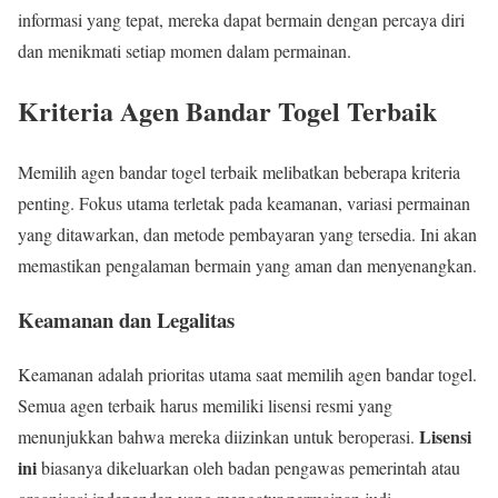
informasi yang tepat, mereka dapat bermain dengan percaya diri
dan menikmati setiap momen dalam permainan.
Kriteria Agen Bandar Togel Terbaik
Memilih agen bandar togel terbaik melibatkan beberapa kriteria
penting. Fokus utama terletak pada keamanan, variasi permainan
yang ditawarkan, dan metode pembayaran yang tersedia. Ini akan
memastikan pengalaman bermain yang aman dan menyenangkan.
Keamanan dan Legalitas
Keamanan adalah prioritas utama saat memilih agen bandar togel.
Semua agen terbaik harus memiliki lisensi resmi yang
Lisensi
menunjukkan bahwa mereka diizinkan untuk beroperasi.
ini
biasanya dikeluarkan oleh badan pengawas pemerintah atau