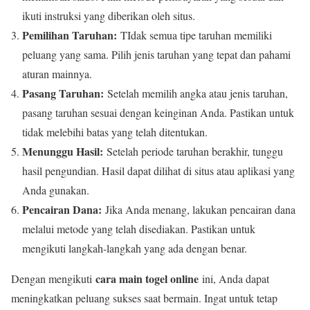
ikuti instruksi yang diberikan oleh situs.
Pemilihan Taruhan:
TIdak semua tipe taruhan memiliki
peluang yang sama. Pilih jenis taruhan yang tepat dan pahami
aturan mainnya.
Pasang Taruhan:
Setelah memilih angka atau jenis taruhan,
pasang taruhan sesuai dengan keinginan Anda. Pastikan untuk
tidak melebihi batas yang telah ditentukan.
Menunggu Hasil:
Setelah periode taruhan berakhir, tunggu
hasil pengundian. Hasil dapat dilihat di situs atau aplikasi yang
Anda gunakan.
Pencairan Dana:
Jika Anda menang, lakukan pencairan dana
melalui metode yang telah disediakan. Pastikan untuk
mengikuti langkah-langkah yang ada dengan benar.
cara main togel online
Dengan mengikuti
ini, Anda dapat
meningkatkan peluang sukses saat bermain. Ingat untuk tetap