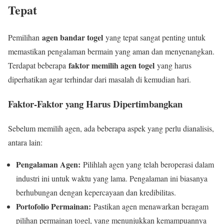
Tepat
agen bandar togel
Pemilihan
yang tepat sangat penting untuk
memastikan pengalaman bermain yang aman dan menyenangkan.
faktor memilih agen togel
Terdapat beberapa
yang harus
diperhatikan agar terhindar dari masalah di kemudian hari.
Faktor-Faktor yang Harus Dipertimbangkan
Sebelum memilih agen, ada beberapa aspek yang perlu dianalisis,
antara lain:
Pengalaman Agen:
Pilihlah agen yang telah beroperasi dalam
industri ini untuk waktu yang lama. Pengalaman ini biasanya
berhubungan dengan kepercayaan dan kredibilitas.
Portofolio Permainan:
Pastikan agen menawarkan beragam
pilihan permainan togel, yang menunjukkan kemampuannya