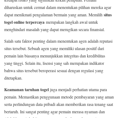
diharuskan untuk cermat dalam menentukan pilihan mereka agar
situs
dapat menikmati pengalaman bermain yang aman. Memilih
togel online terpercaya
merupakan langkah awal untuk
menghindari masalah yang dapat merugikan secara finansial.
Salah satu faktor penting dalam menentukan agen adalah reputasi
situs tersebut. Sebuah agen yang memiliki ulasan positif dari
pemain lain biasanya menunjukkan integritas dan kredibilitas
yang tinggi. Selain itu, lisensi yang sah merupakan indikator
bahwa situs tersebut beroperasi sesuai dengan regulasi yang
ditetapkan.
Keamanan taruhan togel
juga menjadi perhatian utama para
pemain. Memastikan penggunaan metode pembayaran yang aman
serta perlindungan data pribadi akan memberikan rasa tenang saat
bertaruh. Ini sangat penting agar pemain merasa nyaman dan