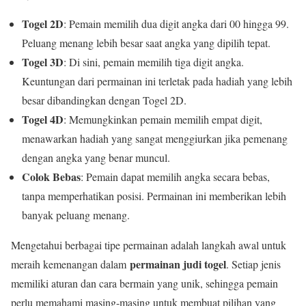
Togel 2D
: Pemain memilih dua digit angka dari 00 hingga 99.
Peluang menang lebih besar saat angka yang dipilih tepat.
Togel 3D
: Di sini, pemain memilih tiga digit angka.
Keuntungan dari permainan ini terletak pada hadiah yang lebih
besar dibandingkan dengan Togel 2D.
Togel 4D
: Memungkinkan pemain memilih empat digit,
menawarkan hadiah yang sangat menggiurkan jika pemenang
dengan angka yang benar muncul.
Colok Bebas
: Pemain dapat memilih angka secara bebas,
tanpa memperhatikan posisi. Permainan ini memberikan lebih
banyak peluang menang.
Mengetahui berbagai tipe permainan adalah langkah awal untuk
permainan judi togel
meraih kemenangan dalam
. Setiap jenis
memiliki aturan dan cara bermain yang unik, sehingga pemain
perlu memahami masing-masing untuk membuat pilihan yang