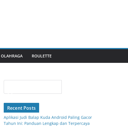
 OLAHRAGA
ROULETTE
Recent Posts
Aplikasi Judi Balap Kuda Android Paling Gacor
Tahun Ini: Panduan Lengkap dan Terpercaya