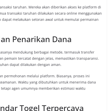
ansaksi taruhan. Mereka akan diberikan akses ke platform di
mua transaksi taruhan dilakukan secara online menggunakan
in dapat melakukan setoran awal untuk memulai permainan
an Penarikan Dana
iasanya mendukung berbagai metode, termasuk transfer
kan pemain tercatat dengan jelas, memastikan transparansi.
uhan dapat dilakukan dengan aman.
 permohonan melalui platform. Biasanya, proses ini
k keamanan. Waktu yang dibutuhkan untuk menerima dana
h, tetapi agen umumnya memberikan estimasi waktu
ndar Togel Terpercaya