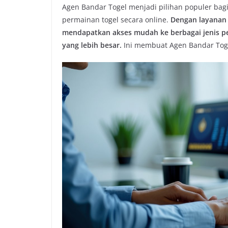
Agen Bandar Togel menjadi pilihan populer bag
permainan togel secara online.
Dengan layanan 
mendapatkan akses mudah ke berbagai jenis 
yang lebih besar.
Ini membuat Agen Bandar Toge