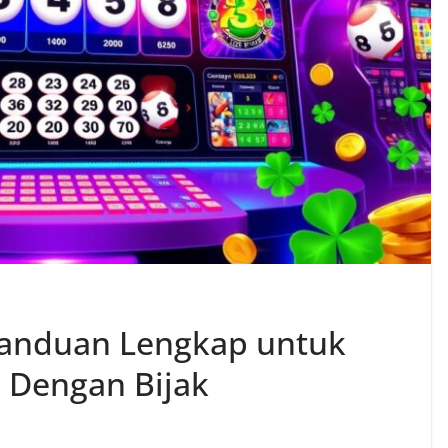
Panduan Lengkap untuk
 Dengan Bijak