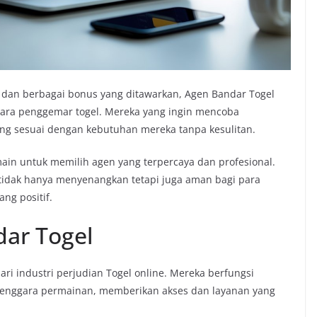
dan berbagai bonus yang ditawarkan, Agen Bandar Togel
ara penggemar togel. Mereka yang ingin mencoba
g sesuai dengan kebutuhan mereka tanpa kesulitan.
ain untuk memilih agen yang terpercaya dan profesional.
tidak hanya menyenangkan tetapi juga aman bagi para
g positif.
dar Togel
i industri perjudian Togel online. Mereka berfungsi
enggara permainan, memberikan akses dan layanan yang