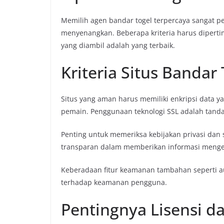
Memilih agen bandar togel terpercaya sangat 
menyenangkan. Beberapa kriteria harus dipert
yang diambil adalah yang terbaik.
Kriteria Situs Banda
Situs yang aman harus memiliki enkripsi data y
pemain. Penggunaan teknologi SSL adalah tan
Penting untuk memeriksa kebijakan privasi dan 
transparan dalam memberikan informasi menge
Keberadaan fitur keamanan tambahan seperti a
terhadap keamanan pengguna.
Pentingnya Lisensi da