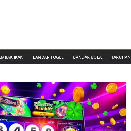
TEMBAK IKAN
BANDAR TOGEL
BANDAR BOLA
TARUHAN