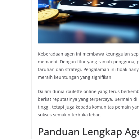
Keberadaan agen ini membawa keunggulan sepe
memadai. Dengan fitur yang ramah pengguna, 
taruhan dan strategi. Pengalaman ini tidak han
meraih keuntungan yang signifikan.
Dalam dunia roulette online yang terus berkem
berkat reputasinya yang terpercaya. Bermain di
tinggi, tetapi juga kepada komunitas pemain yan
sukses semakin terbuka lebar.
Panduan Lengkap Age