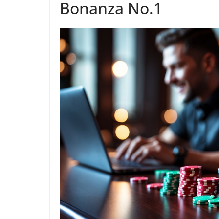
Bonanza No.1