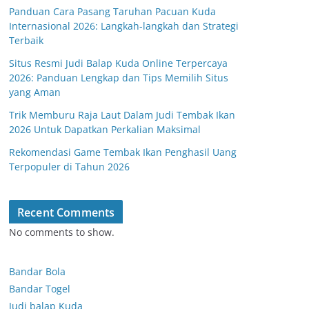
Panduan Cara Pasang Taruhan Pacuan Kuda
Internasional 2026: Langkah-langkah dan Strategi
Terbaik
Situs Resmi Judi Balap Kuda Online Terpercaya
2026: Panduan Lengkap dan Tips Memilih Situs
yang Aman
Trik Memburu Raja Laut Dalam Judi Tembak Ikan
2026 Untuk Dapatkan Perkalian Maksimal
Rekomendasi Game Tembak Ikan Penghasil Uang
Terpopuler di Tahun 2026
Recent Comments
No comments to show.
Bandar Bola
Bandar Togel
Judi balap Kuda