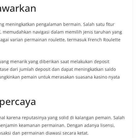
tawarkan
ang meningkatkan pengalaman bermain. Salah satu fitur
f, memudahkan navigasi dalam memilih jenis taruhan yang
agai varian permainan roulette, termasuk French Roulette
ang menarik yang diberikan saat melakukan deposit
ntase dari jumlah deposit dan dapat meningkatkan saldo
emungkinkan pemain untuk merasakan suasana kasino nyata
percaya
al karena reputasinya yang solid di kalangan pemain. Salah
 menjamin keamanan permainan. Dengan adanya lisensi,
aksi dan permainan diawasi secara ketat.