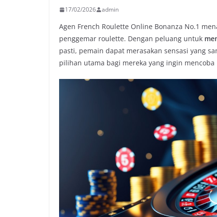
17/02/2026
admin
Agen French Roulette Online Bonanza No.1 men
penggemar roulette. Dengan peluang untuk
men
pasti, pemain dapat merasakan sensasi yang sama 
pilihan utama bagi mereka yang ingin mencoba