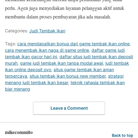
perlu. Agen juga menyediakan layanan pelanggan aktif untuk
membantu dalam proses pembayaran jika ada masalah.
Categories:
Judi Tembak Ikan
Tags:
cara mendapatkan bonus dari game tembak ikan online
,
cara menembak ikan naga di game online
,
daftar game judi
tembak ikan gacor hari ini
,
daftar situs judi tembak ikan deposit
murah
,
game judi tembak ikan tanpa modal awal
,
judi tembak
ikan online deposit ovo
,
situs game tembak ikan aman
terpercaya
,
situs tembak ikan bonus new member
,
strategi
menang judi tembak ikan besar
,
teknik rahasia tembak ikan
biar menang
Leave a Comment
mikecommito
Back to top