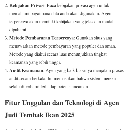
Kebijakan Privasi
: Baca kebijakan privasi agen untuk
memahami bagaimana data anda akan digunakan. Agen
terpercaya akan memiliki kebijakan yang jelas dan mudah
dipahami.
Metode Pembayaran Terpercaya
: Gunakan situs yang
menawarkan metode pembayaran yang populer dan aman.
Metode yang diakui secara luas menunjukkan tingkat
keamanan yang lebih tinggi.
Audit Keamanan
: Agen yang baik biasanya menjalani proses
audit secara berkala. Ini memastikan bahwa sistem mereka
selalu diperbarui terhadap potensi ancaman.
Fitur Unggulan dan Teknologi di Agen
Judi Tembak Ikan 2025