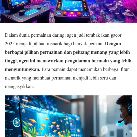
Dalam dunia permainan daring, agen judi tembak ikan gacor
Dengan
2025 menjadi pilihan menarik bagi banyak pemain.
berbagai pilihan permainan dan peluang menang yang lebih
tinggi, agen ini menawarkan pengalaman bermain yang lebih
menguntungkan.
Para pemain dapat menemukan berbagai fitur
menarik yang membuat permainan menjadi lebih seru dan
mengasyikkan.