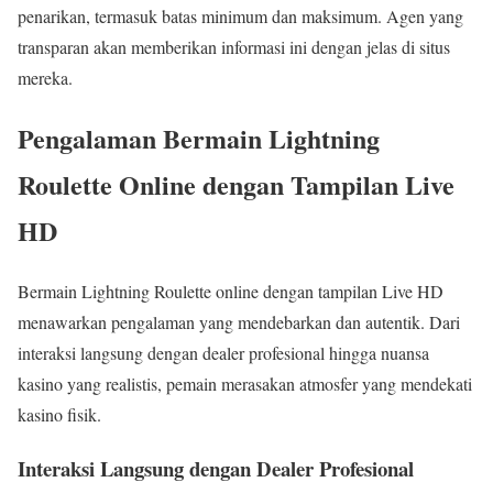
penarikan, termasuk batas minimum dan maksimum. Agen yang
transparan akan memberikan informasi ini dengan jelas di situs
mereka.
Pengalaman Bermain Lightning
Roulette Online dengan Tampilan Live
HD
Bermain Lightning Roulette online dengan tampilan Live HD
menawarkan pengalaman yang mendebarkan dan autentik. Dari
interaksi langsung dengan dealer profesional hingga nuansa
kasino yang realistis, pemain merasakan atmosfer yang mendekati
kasino fisik.
Interaksi Langsung dengan Dealer Profesional