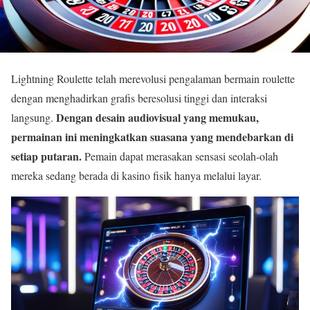
Lightning Roulette telah merevolusi pengalaman bermain roulette
dengan menghadirkan grafis beresolusi tinggi dan interaksi
Dengan desain audiovisual yang memukau,
langsung.
permainan ini meningkatkan suasana yang mendebarkan di
setiap putaran.
Pemain dapat merasakan sensasi seolah-olah
mereka sedang berada di kasino fisik hanya melalui layar.