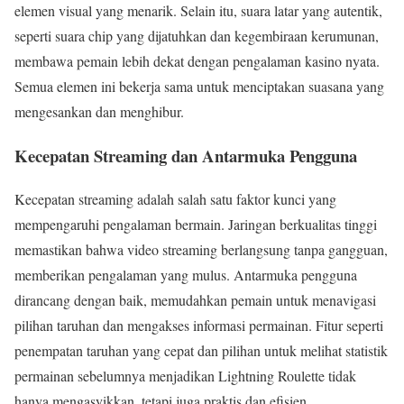
elemen visual yang menarik. Selain itu, suara latar yang autentik,
seperti suara chip yang dijatuhkan dan kegembiraan kerumunan,
membawa pemain lebih dekat dengan pengalaman kasino nyata.
Semua elemen ini bekerja sama untuk menciptakan suasana yang
mengesankan dan menghibur.
Kecepatan Streaming dan Antarmuka Pengguna
Kecepatan streaming adalah salah satu faktor kunci yang
mempengaruhi pengalaman bermain. Jaringan berkualitas tinggi
memastikan bahwa video streaming berlangsung tanpa gangguan,
memberikan pengalaman yang mulus. Antarmuka pengguna
dirancang dengan baik, memudahkan pemain untuk menavigasi
pilihan taruhan dan mengakses informasi permainan. Fitur seperti
penempatan taruhan yang cepat dan pilihan untuk melihat statistik
permainan sebelumnya menjadikan Lightning Roulette tidak
hanya mengasyikkan, tetapi juga praktis dan efisien.