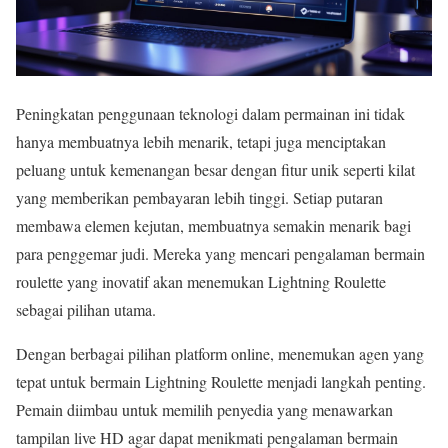
Peningkatan penggunaan teknologi dalam permainan ini tidak
hanya membuatnya lebih menarik, tetapi juga menciptakan
peluang untuk kemenangan besar dengan fitur unik seperti kilat
yang memberikan pembayaran lebih tinggi. Setiap putaran
membawa elemen kejutan, membuatnya semakin menarik bagi
para penggemar judi. Mereka yang mencari pengalaman bermain
roulette yang inovatif akan menemukan Lightning Roulette
sebagai pilihan utama.
Dengan berbagai pilihan platform online, menemukan agen yang
tepat untuk bermain Lightning Roulette menjadi langkah penting.
Pemain diimbau untuk memilih penyedia yang menawarkan
tampilan live HD agar dapat menikmati pengalaman bermain