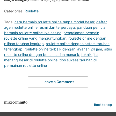
Categories:
Roulette
Tags:
cara bermain roulette online tanpa modal besar
,
daftar
agen roulette online resmi dan terpercaya
,
panduan pemula
bermain roulette online live casino
,
pengalaman bermain
roulette online yang menguntungkan
,
roulette online dengan
pilihan taruhan lengkap
,
roulette online dengan sistem taruhan
terlengkap
,
roulette online terbaik dengan layanan 24 jam
,
situs
roulette online dengan bonus harian menarik
,
teknik jitu
menang besar di roulette online
,
tips sukses taruhan di
permainan roulette online
Leave a Comment
mikecommito
Back to top