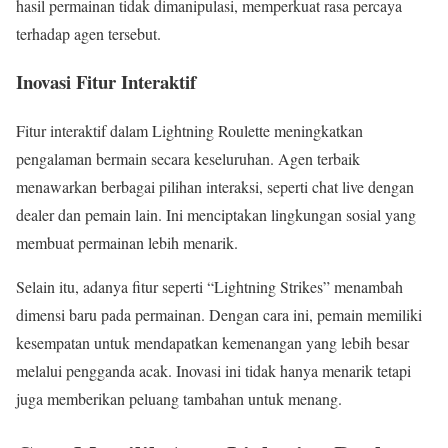
hasil permainan tidak dimanipulasi, memperkuat rasa percaya
terhadap agen tersebut.
Inovasi Fitur Interaktif
Fitur interaktif dalam Lightning Roulette meningkatkan
pengalaman bermain secara keseluruhan. Agen terbaik
menawarkan berbagai pilihan interaksi, seperti chat live dengan
dealer dan pemain lain. Ini menciptakan lingkungan sosial yang
membuat permainan lebih menarik.
Selain itu, adanya fitur seperti “Lightning Strikes” menambah
dimensi baru pada permainan. Dengan cara ini, pemain memiliki
kesempatan untuk mendapatkan kemenangan yang lebih besar
melalui pengganda acak. Inovasi ini tidak hanya menarik tetapi
juga memberikan peluang tambahan untuk menang.