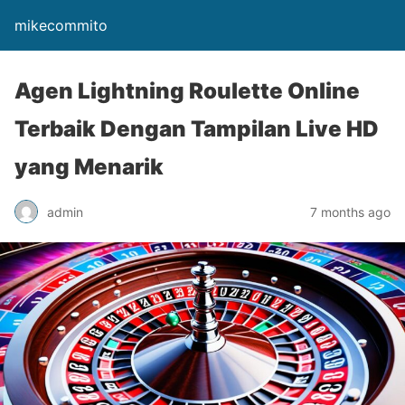
mikecommito
Agen Lightning Roulette Online
Terbaik Dengan Tampilan Live HD
yang Menarik
admin
7 months ago