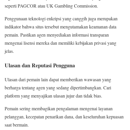
seperti PAGCOR atau UK Gambling Commission.
Penggunaan teknologi enkripsi yang canggih juga merupakan
indikator bahwa situs tersebut mengutamakan keamanan data
pemain. Pastikan agen menyediakan informasi transparan
mengenai lisensi mereka dan memiliki kebijakan privasi yang
jelas.
Ulasan dan Reputasi Pengguna
Ulasan dari pemain lain dapat memberikan wawasan yang
berharga tentang agen yang sedang dipertimbangkan. Cari
platform yang menyajikan ulasan jujur dan tidak bias.
Pemain sering membagikan pengalaman mengenai layanan
pelanggan, kecepatan penarikan dana, dan keseluruhan kepuasan
saat bermain.