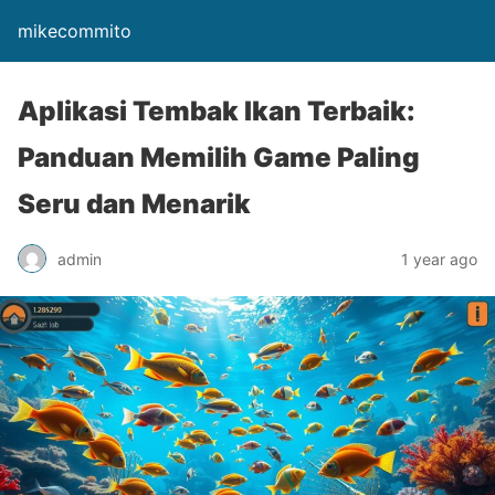
mikecommito
Aplikasi Tembak Ikan Terbaik:
Panduan Memilih Game Paling
Seru dan Menarik
admin
1 year ago