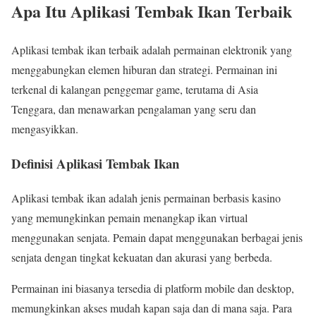
Apa Itu Aplikasi Tembak Ikan Terbaik
Aplikasi tembak ikan terbaik adalah permainan elektronik yang
menggabungkan elemen hiburan dan strategi. Permainan ini
terkenal di kalangan penggemar game, terutama di Asia
Tenggara, dan menawarkan pengalaman yang seru dan
mengasyikkan.
Definisi Aplikasi Tembak Ikan
Aplikasi tembak ikan adalah jenis permainan berbasis kasino
yang memungkinkan pemain menangkap ikan virtual
menggunakan senjata. Pemain dapat menggunakan berbagai jenis
senjata dengan tingkat kekuatan dan akurasi yang berbeda.
Permainan ini biasanya tersedia di platform mobile dan desktop,
memungkinkan akses mudah kapan saja dan di mana saja. Para