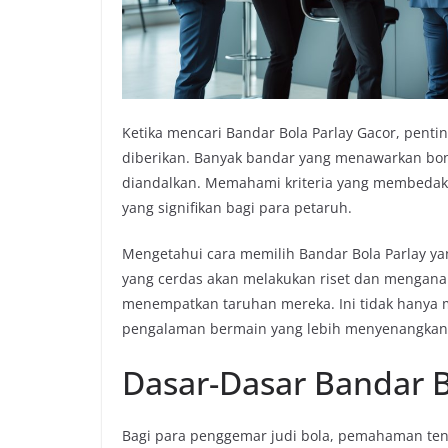
Ketika mencari Bandar Bola Parlay Gacor, pent
diberikan. Banyak bandar yang menawarkan bo
diandalkan. Memahami kriteria yang membedak
yang signifikan bagi para petaruh.
Mengetahui cara memilih Bandar Bola Parlay ya
yang cerdas akan melakukan riset dan mengana
menempatkan taruhan mereka. Ini tidak hanya 
pengalaman bermain yang lebih menyenangka
Dasar-Dasar Bandar B
Bagi para penggemar judi bola, pemahaman tent