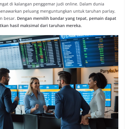
angat di kalangan penggemar judi online. Dalam dunia
g menawarkan peluang menguntungkan untuk taruhan parlay,
n besar.
Dengan memilih bandar yang tepat, pemain dapat
an hasil maksimal dari taruhan mereka.