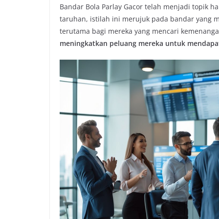
Bandar Bola Parlay Gacor telah menjadi topik h
taruhan, istilah ini merujuk pada bandar yan
terutama bagi mereka yang mencari kemenanga
meningkatkan peluang mereka untuk mendapatk