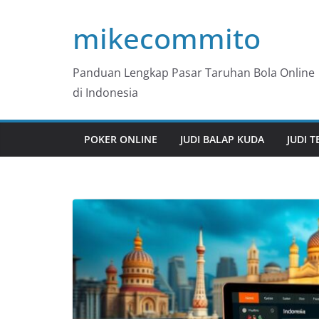
Skip
mikecommito
to
content
Panduan Lengkap Pasar Taruhan Bola Online
di Indonesia
POKER ONLINE
JUDI BALAP KUDA
JUDI 