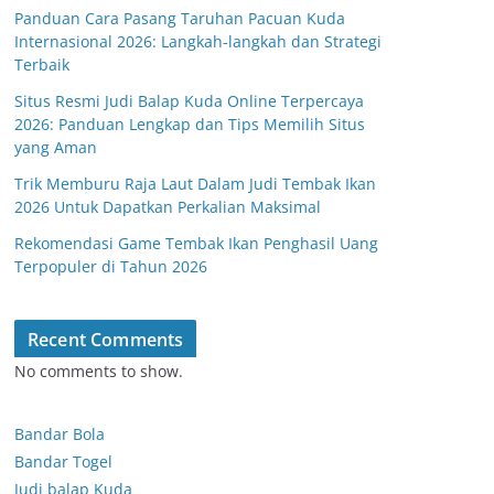
Panduan Cara Pasang Taruhan Pacuan Kuda
Internasional 2026: Langkah-langkah dan Strategi
Terbaik
Situs Resmi Judi Balap Kuda Online Terpercaya
2026: Panduan Lengkap dan Tips Memilih Situs
yang Aman
Trik Memburu Raja Laut Dalam Judi Tembak Ikan
2026 Untuk Dapatkan Perkalian Maksimal
Rekomendasi Game Tembak Ikan Penghasil Uang
Terpopuler di Tahun 2026
Recent Comments
No comments to show.
Bandar Bola
Bandar Togel
Judi balap Kuda