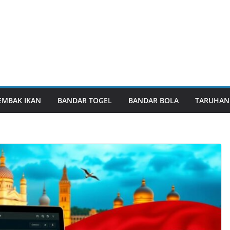
TEMBAK IKAN
BANDAR TOGEL
BANDAR BOLA
TARUHAN