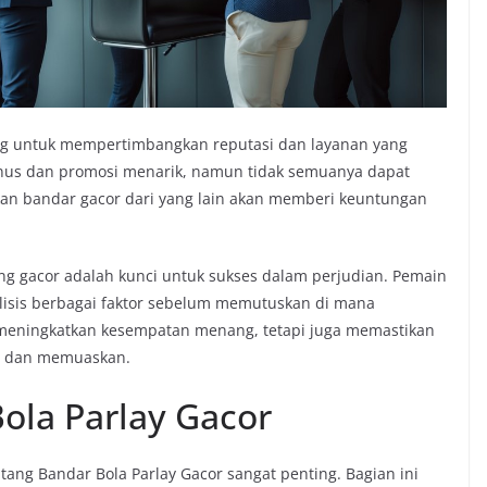
ing untuk mempertimbangkan reputasi dan layanan yang
nus dan promosi menarik, namun tidak semuanya dapat
an bandar gacor dari yang lain akan memberi keuntungan
ng gacor adalah kunci untuk sukses dalam perjudian. Pemain
lisis berbagai faktor sebelum memutuskan di mana
meningkatkan kesempatan menang, tetapi juga memastikan
n dan memuaskan.
ola Parlay Gacor
ang Bandar Bola Parlay Gacor sangat penting. Bagian ini