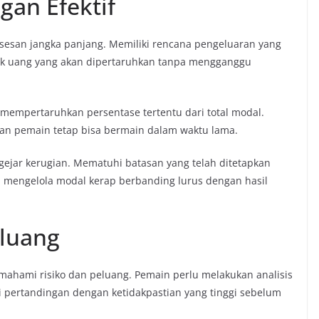
an Efektif
sesan jangka panjang. Memiliki rencana pengeluaran yang
yak uang yang akan dipertaruhkan tanpa mengganggu
, mempertaruhkan persentase tertentu dari total modal.
dan pemain tetap bisa bermain dalam waktu lama.
gejar kerugian. Mematuhi batasan yang telah ditetapkan
 mengelola modal kerap berbanding lurus dengan hasil
eluang
hami risiko dan peluang. Pemain perlu melakukan analisis
si pertandingan dengan ketidakpastian yang tinggi sebelum