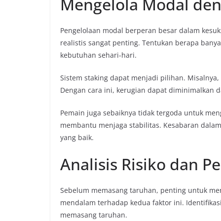
Mengelola Modal deng
Pengelolaan modal berperan besar dalam kesuk
realistis sangat penting. Tentukan berapa ban
kebutuhan sehari-hari.
Sistem staking dapat menjadi pilihan. Misalnya
Dengan cara ini, kerugian dapat diminimalkan 
Pemain juga sebaiknya tidak tergoda untuk men
membantu menjaga stabilitas. Kesabaran dalam
yang baik.
Analisis Risiko dan P
Sebelum memasang taruhan, penting untuk mema
mendalam terhadap kedua faktor ini. Identifika
memasang taruhan.