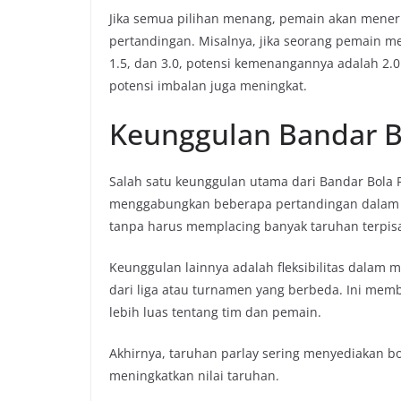
Jika semua pilihan menang, pemain akan meneri
pertandingan. Misalnya, jika seorang pemain m
1.5, dan 3.0, potensi kemenangannya adalah 2.0 x
potensi imbalan juga meningkat.
Keunggulan Bandar B
Salah satu keunggulan utama dari Bandar Bola
menggabungkan beberapa pertandingan dalam sa
tanpa harus memplacing banyak taruhan terpis
Keunggulan lainnya adalah fleksibilitas dalam
dari liga atau turnamen yang berbeda. Ini m
lebih luas tentang tim dan pemain.
Akhirnya, taruhan parlay sering menyediakan 
meningkatkan nilai taruhan.