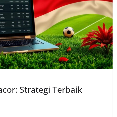
cor: Strategi Terbaik