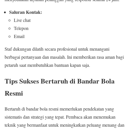
Saluran Kontak:
Live chat
Telepon
Email
Staf dukungan dilatih secara profesional untuk menangani
berbagai pertanyaan dan masalah. Ini memberikan rasa aman bagi
petaruh saat membutuhkan bantuan kapan saja.
Tips Sukses Bertaruh di Bandar Bola
Resmi
Bertaruh di bandar bola resmi memerlukan pendekatan yang
sistematis dan strategi yang tepat. Pembaca akan menemukan
teknik yang bermanfaat untuk meningkatkan peluang menang dan