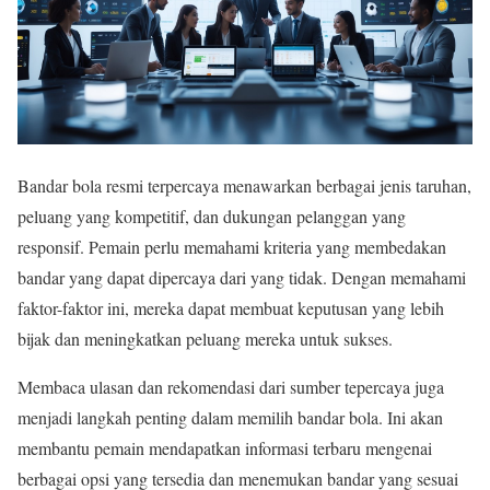
Bandar bola resmi terpercaya menawarkan berbagai jenis taruhan,
peluang yang kompetitif, dan dukungan pelanggan yang
responsif. Pemain perlu memahami kriteria yang membedakan
bandar yang dapat dipercaya dari yang tidak. Dengan memahami
faktor-faktor ini, mereka dapat membuat keputusan yang lebih
bijak dan meningkatkan peluang mereka untuk sukses.
Membaca ulasan dan rekomendasi dari sumber tepercaya juga
menjadi langkah penting dalam memilih bandar bola. Ini akan
membantu pemain mendapatkan informasi terbaru mengenai
berbagai opsi yang tersedia dan menemukan bandar yang sesuai