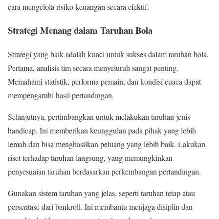
cara mengelola risiko keuangan secara efektif.
Strategi Menang dalam Taruhan Bola
Strategi yang baik adalah kunci untuk sukses dalam taruhan bola.
Pertama, analisis tim secara menyeluruh sangat penting.
Memahami statistik, performa pemain, dan kondisi cuaca dapat
mempengaruhi hasil pertandingan.
Selanjutnya, pertimbangkan untuk melakukan taruhan jenis
handicap. Ini memberikan keunggulan pada pihak yang lebih
lemah dan bisa menghasilkan peluang yang lebih baik. Lakukan
riset terhadap taruhan langsung, yang memungkinkan
penyesuaian taruhan berdasarkan perkembangan pertandingan.
Gunakan sistem taruhan yang jelas, seperti taruhan tetap atau
persentase dari bankroll. Ini membantu menjaga disiplin dan