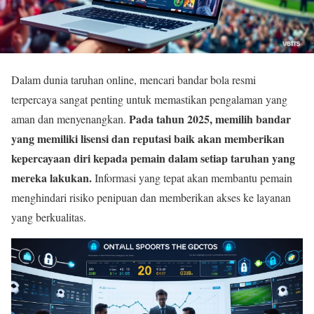
Dalam dunia taruhan online, mencari bandar bola resmi
terpercaya sangat penting untuk memastikan pengalaman yang
Pada tahun 2025, memilih bandar
aman dan menyenangkan.
yang memiliki lisensi dan reputasi baik akan memberikan
kepercayaan diri kepada pemain dalam setiap taruhan yang
mereka lakukan.
Informasi yang tepat akan membantu pemain
menghindari risiko penipuan dan memberikan akses ke layanan
yang berkualitas.