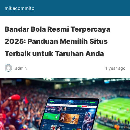
mikecommito
Bandar Bola Resmi Terpercaya
2025: Panduan Memilih Situs
Terbaik untuk Taruhan Anda
admin
1 year ago