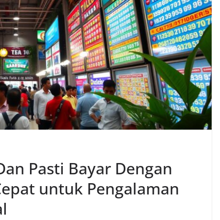
Dan Pasti Bayar Dengan
Cepat untuk Pengalaman
l