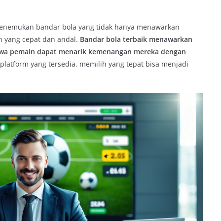
 menemukan bandar bola yang tidak hanya menawarkan
n yang cepat dan andal.
Bandar bola terbaik menawarkan
hwa pemain dapat menarik kemenangan mereka dengan
latform yang tersedia, memilih yang tepat bisa menjadi