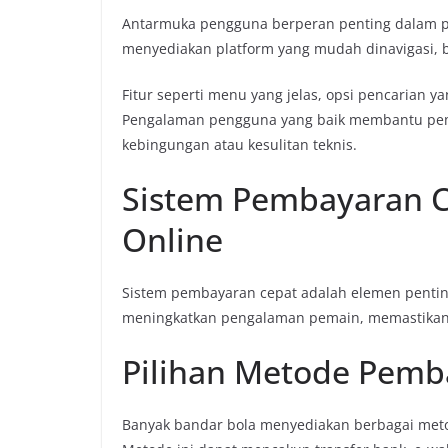
Antarmuka pengguna berperan penting dalam p
menyediakan platform yang mudah dinavigasi, b
Fitur seperti menu yang jelas, opsi pencarian y
Pengalaman pengguna yang baik membantu pem
kebingungan atau kesulitan teknis.
Sistem Pembayaran C
Online
Sistem pembayaran cepat adalah elemen penting 
meningkatkan pengalaman pemain, memastikan
Pilihan Metode Pemb
Banyak bandar bola menyediakan berbagai me