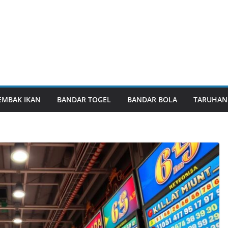
TEMBAK IKAN
BANDAR TOGEL
BANDAR BOLA
TARUHAN