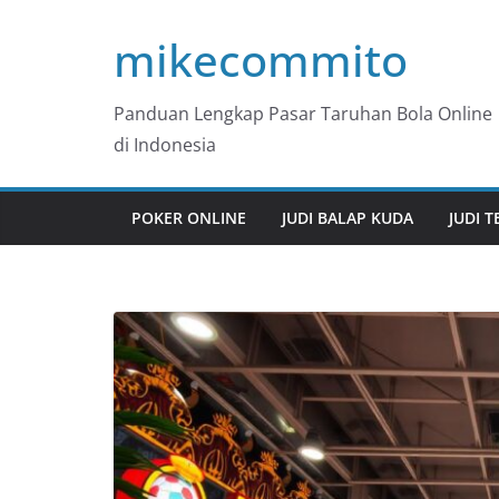
Skip
mikecommito
to
content
Panduan Lengkap Pasar Taruhan Bola Online
di Indonesia
POKER ONLINE
JUDI BALAP KUDA
JUDI 