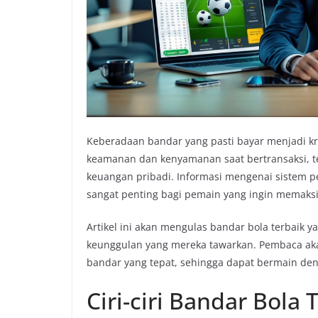
Keberadaan bandar yang pasti bayar menjadi kr
keamanan dan kenyamanan saat bertransaksi, t
keuangan pribadi. Informasi mengenai sistem 
sangat penting bagi pemain yang ingin memaks
Artikel ini akan mengulas bandar bola terbaik
keunggulan yang mereka tawarkan. Pembaca ak
bandar yang tepat, sehingga dapat bermain deng
Ciri-ciri Bandar Bola