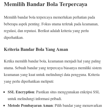
Memilih Bandar Bola Terpercaya
Memilih bandar bola terpercaya memerlukan perhatian pada
beberapa aspek penting. Fokus utama terletak pada keamanan,
regulasi, dan reputasi. Berikut adalah kriteria yang perlu
diperhatikan.
Kriteria Bandar Bola Yang Aman
Ketika memilih bandar bola, keamanan menjadi hal yang paling
utama. Sebuah bandar yang terpercaya biasanya memiliki sistem
keamanan yang kuat untuk melindungi data pengguna. Kriteria
yang perlu diperhatikan meliputi:
SSL Encryption
: Pastikan situs menggunakan enkripsi SSL
untuk melindungi informasi pribadi.
Metode Pembayaran Aman
: Pilih bandar yang menawarkan