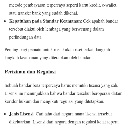
metode pembayaran terpercaya seperti kartu kredit, e-wallet,
atau transfer bank yang sudah dikenal.
Kepatuhan pada Standar Keamanan
: Cek apakah bandar
tersebut diakui oleh lembaga yang berwenang dalam
perlindungan data.
Penting bagi pemain untuk melakukan riset terkait langkah-
langkah keamanan yang diterapkan oleh bandar.
Perizinan dan Regulasi
Sebuah bandar bola terpercaya harus memiliki lisensi yang sah.
Lisensi ini menunjukkan bahwa bandar tersebut beroperasi dalam
koridor hukum dan mengikuti regulasi yang ditetapkan.
Jenis Lisensi
: Cari tahu dari negara mana lisensi tersebut
dikeluarkan. Lisensi dari negara dengan regulasi ketat seperti