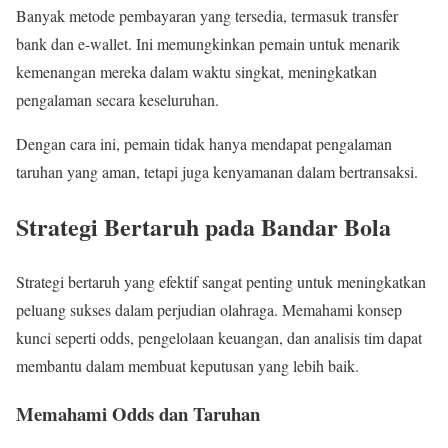
Banyak metode pembayaran yang tersedia, termasuk transfer
bank dan e-wallet. Ini memungkinkan pemain untuk menarik
kemenangan mereka dalam waktu singkat, meningkatkan
pengalaman secara keseluruhan.
Dengan cara ini, pemain tidak hanya mendapat pengalaman
taruhan yang aman, tetapi juga kenyamanan dalam bertransaksi.
Strategi Bertaruh pada Bandar Bola
Strategi bertaruh yang efektif sangat penting untuk meningkatkan
peluang sukses dalam perjudian olahraga. Memahami konsep
kunci seperti odds, pengelolaan keuangan, dan analisis tim dapat
membantu dalam membuat keputusan yang lebih baik.
Memahami Odds dan Taruhan