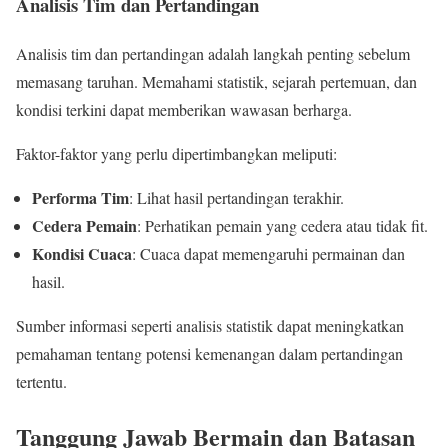
Analisis Tim dan Pertandingan
Analisis tim dan pertandingan adalah langkah penting sebelum
memasang taruhan. Memahami statistik, sejarah pertemuan, dan
kondisi terkini dapat memberikan wawasan berharga.
Faktor-faktor yang perlu dipertimbangkan meliputi:
Performa Tim
: Lihat hasil pertandingan terakhir.
Cedera Pemain
: Perhatikan pemain yang cedera atau tidak fit.
Kondisi Cuaca
: Cuaca dapat memengaruhi permainan dan
hasil.
Sumber informasi seperti analisis statistik dapat meningkatkan
pemahaman tentang potensi kemenangan dalam pertandingan
tertentu.
Tanggung Jawab Bermain dan Batasan