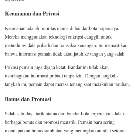
Keamanan dan Privasi
Keamanan adalah prioritas utama di bandar bola terpercaya.
Mereka menggunakan teknologi enkripsi canggih untuk
melindungi data pribadi dan transaksi keuangan. Ini memastikan
bahwa informasi pemain tidak akan jatuh ke tangan yang salah.
Privasi pemain juga dijaga ketat. Bandar ini tidak akan
membagikan informasi pribadi tanpa izin. Dengan langkah-
langkah ini, pemain dapat merasa tenang saat melakukan taruhan.
Bonus dan Promosi
Salah satu daya tarik utama dari bandar bola terpercaya adalah
berbagai bonus dan promosi menarik. Pemain baru sering
mendapatkan bonus sambutan yang meningkatkan nilai setoran