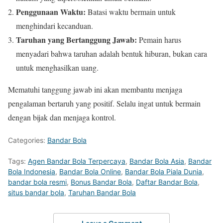
Penggunaan Waktu:
Batasi waktu bermain untuk
menghindari kecanduan.
Taruhan yang Bertanggung Jawab:
Pemain harus
menyadari bahwa taruhan adalah bentuk hiburan, bukan cara
untuk menghasilkan uang.
Mematuhi tanggung jawab ini akan membantu menjaga
pengalaman bertaruh yang positif. Selalu ingat untuk bermain
dengan bijak dan menjaga kontrol.
Categories:
Bandar Bola
Tags:
Agen Bandar Bola Terpercaya
,
Bandar Bola Asia
,
Bandar
Bola Indonesia
,
Bandar Bola Online
,
Bandar Bola Piala Dunia
,
bandar bola resmi
,
Bonus Bandar Bola
,
Daftar Bandar Bola
,
situs bandar bola
,
Taruhan Bandar Bola