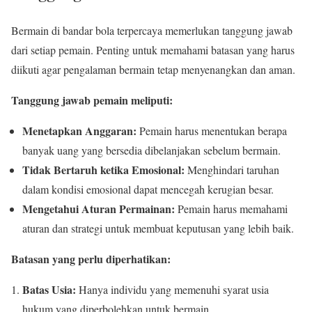
Bermain di bandar bola terpercaya memerlukan tanggung jawab
dari setiap pemain. Penting untuk memahami batasan yang harus
diikuti agar pengalaman bermain tetap menyenangkan dan aman.
Tanggung jawab pemain meliputi:
Menetapkan Anggaran:
Pemain harus menentukan berapa
banyak uang yang bersedia dibelanjakan sebelum bermain.
Tidak Bertaruh ketika Emosional:
Menghindari taruhan
dalam kondisi emosional dapat mencegah kerugian besar.
Mengetahui Aturan Permainan:
Pemain harus memahami
aturan dan strategi untuk membuat keputusan yang lebih baik.
Batasan yang perlu diperhatikan:
Batas Usia:
Hanya individu yang memenuhi syarat usia
hukum yang diperbolehkan untuk bermain.