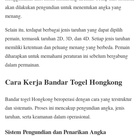
akan dilakukan pengundian untuk menentukan angka yang
menang.
Selain itu, terdapat berbagai jenis taruhan yang dapat dipilih
pemain, termasuk taruhan 2D, 3D, dan 4D. Setiap jenis taruhan
memiliki ketentuan dan peluang menang yang berbeda. Pemain
diharapkan untuk memahami peraturan ini sebelum bergabung
dalam permainan.
Cara Kerja Bandar Togel Hongkong
Bandar togel Hongkong beroperasi dengan cara yang terstruktur
dan sistematis. Proses ini mencakup pengundian angka, jenis
taruhan, serta keamanan dalam operasional.
Sistem Pengundian dan Penarikan Angka