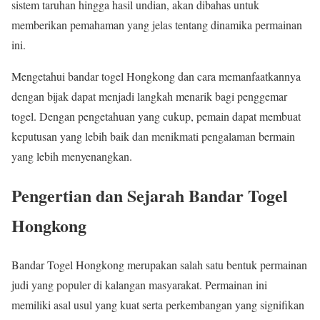
sistem taruhan hingga hasil undian, akan dibahas untuk
memberikan pemahaman yang jelas tentang dinamika permainan
ini.
Mengetahui bandar togel Hongkong dan cara memanfaatkannya
dengan bijak dapat menjadi langkah menarik bagi penggemar
togel. Dengan pengetahuan yang cukup, pemain dapat membuat
keputusan yang lebih baik dan menikmati pengalaman bermain
yang lebih menyenangkan.
Pengertian dan Sejarah Bandar Togel
Hongkong
Bandar Togel Hongkong merupakan salah satu bentuk permainan
judi yang populer di kalangan masyarakat. Permainan ini
memiliki asal usul yang kuat serta perkembangan yang signifikan