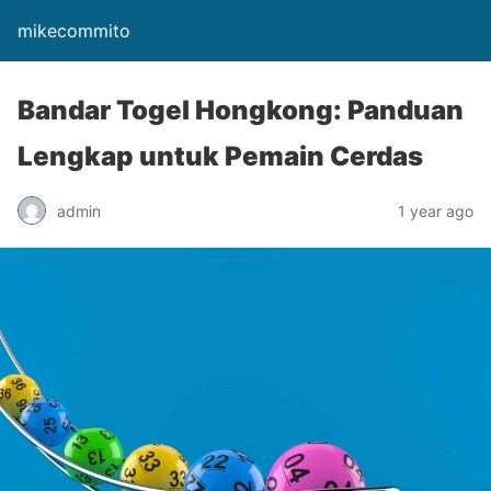
mikecommito
Bandar Togel Hongkong: Panduan
Lengkap untuk Pemain Cerdas
admin
1 year ago