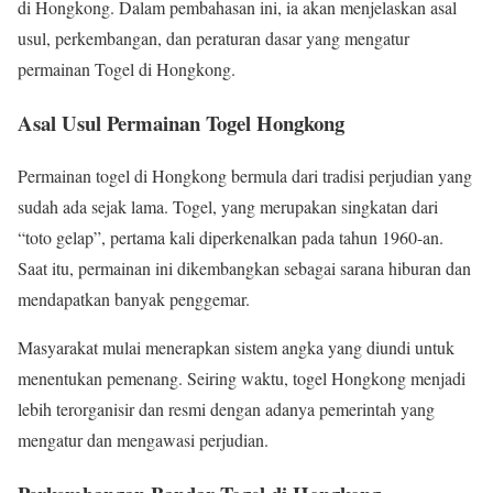
di Hongkong. Dalam pembahasan ini, ia akan menjelaskan asal
usul, perkembangan, dan peraturan dasar yang mengatur
permainan Togel di Hongkong.
Asal Usul Permainan Togel Hongkong
Permainan togel di Hongkong bermula dari tradisi perjudian yang
sudah ada sejak lama. Togel, yang merupakan singkatan dari
“toto gelap”, pertama kali diperkenalkan pada tahun 1960-an.
Saat itu, permainan ini dikembangkan sebagai sarana hiburan dan
mendapatkan banyak penggemar.
Masyarakat mulai menerapkan sistem angka yang diundi untuk
menentukan pemenang. Seiring waktu, togel Hongkong menjadi
lebih terorganisir dan resmi dengan adanya pemerintah yang
mengatur dan mengawasi perjudian.