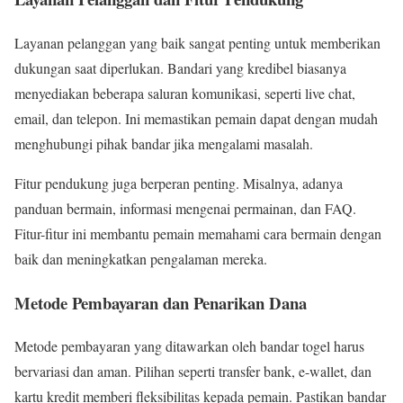
Layanan pelanggan yang baik sangat penting untuk memberikan
dukungan saat diperlukan. Bandari yang kredibel biasanya
menyediakan beberapa saluran komunikasi, seperti live chat,
email, dan telepon. Ini memastikan pemain dapat dengan mudah
menghubungi pihak bandar jika mengalami masalah.
Fitur pendukung juga berperan penting. Misalnya, adanya
panduan bermain, informasi mengenai permainan, dan FAQ.
Fitur-fitur ini membantu pemain memahami cara bermain dengan
baik dan meningkatkan pengalaman mereka.
Metode Pembayaran dan Penarikan Dana
Metode pembayaran yang ditawarkan oleh bandar togel harus
bervariasi dan aman. Pilihan seperti transfer bank, e-wallet, dan
kartu kredit memberi fleksibilitas kepada pemain. Pastikan bandar