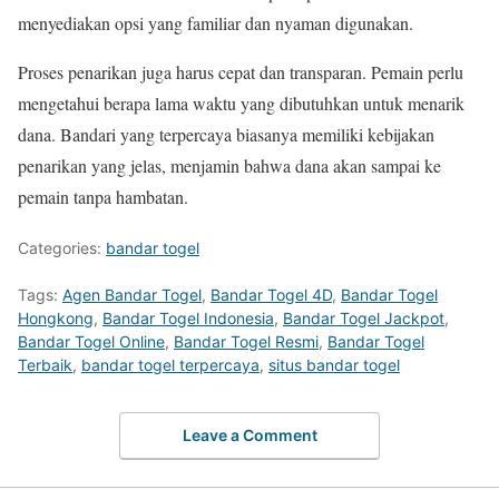
menyediakan opsi yang familiar dan nyaman digunakan.
Proses penarikan juga harus cepat dan transparan. Pemain perlu
mengetahui berapa lama waktu yang dibutuhkan untuk menarik
dana. Bandari yang terpercaya biasanya memiliki kebijakan
penarikan yang jelas, menjamin bahwa dana akan sampai ke
pemain tanpa hambatan.
Categories:
bandar togel
Tags:
Agen Bandar Togel
,
Bandar Togel 4D
,
Bandar Togel
Hongkong
,
Bandar Togel Indonesia
,
Bandar Togel Jackpot
,
Bandar Togel Online
,
Bandar Togel Resmi
,
Bandar Togel
Terbaik
,
bandar togel terpercaya
,
situs bandar togel
Leave a Comment