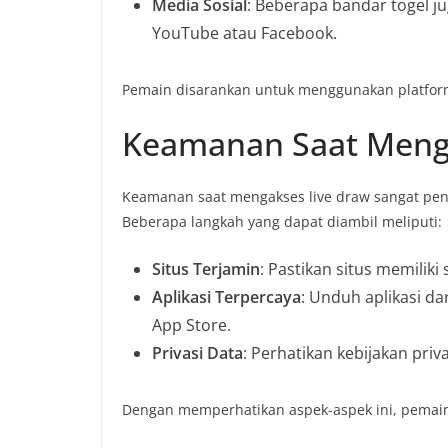
Media Sosial
: Beberapa bandar togel j
YouTube atau Facebook.
Pemain disarankan untuk menggunakan platform
Keamanan Saat Meng
Keamanan saat mengakses live draw sangat penti
Beberapa langkah yang dapat diambil meliputi:
Situs Terjamin
: Pastikan situs memiliki
Aplikasi Terpercaya
: Unduh aplikasi da
App Store.
Privasi Data
: Perhatikan kebijakan priv
Dengan memperhatikan aspek-aspek ini, pemai