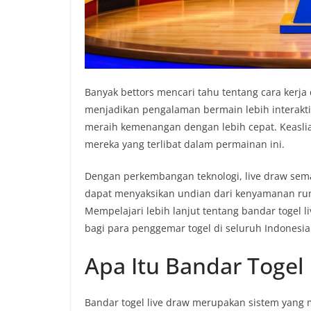
Banyak bettors mencari tahu tentang cara kerja 
menjadikan pengalaman bermain lebih interakti
meraih kemenangan dengan lebih cepat. Keaslia
mereka yang terlibat dalam permainan ini.
Dengan perkembangan teknologi, live draw sema
dapat menyaksikan undian dari kenyamanan ru
Mempelajari lebih lanjut tentang bandar togel
bagi para penggemar togel di seluruh Indonesia
Apa Itu Bandar Togel
Bandar togel live draw merupakan sistem yang