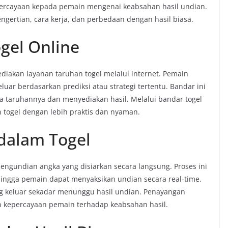
percayaan kepada pemain mengenai keabsahan hasil undian.
ngertian, cara kerja, dan perbedaan dengan hasil biasa.
gel Online
diakan layanan taruhan togel melalui internet. Pemain
uar berdasarkan prediksi atau strategi tertentu. Bandar ini
 taruhannya dan menyediakan hasil. Melalui bandar togel
 togel dengan lebih praktis dan nyaman.
 dalam Togel
ngundian angka yang disiarkan secara langsung. Proses ini
hingga pemain dapat menyaksikan undian secara real-time.
g keluar sekadar menunggu hasil undian. Penayangan
n kepercayaan pemain terhadap keabsahan hasil.