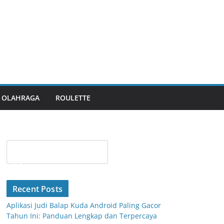
 OLAHRAGA
ROULETTE
Recent Posts
Aplikasi Judi Balap Kuda Android Paling Gacor
Tahun Ini: Panduan Lengkap dan Terpercaya