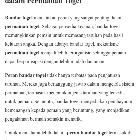
dalam Permainan Togel
Bandar togel
memainkan peran yang sangat penting dalam
permainan togel.
Sebagai penyedia layanan, bandar togel
memungkinkan pemain untuk memasang taruhan pada hasil
keluaran angka. Dengan adanya bandar togel, mekanisme
permainan togel
menjadi lebih terorganisir, sehingga pemain
dapat berpartisipasi dengan lebih mudah dan aman.
Peran bandar togel
tidak hanya terbatas pada pengaturan
taruhan. Mereka juga bertanggung jawab dalam mengelola sistem
permainan, termasuk menentukan jenis taruhan yang tersedia
untuk pemain. Selain itu, bandar togel menyediakan pembayaran
kemenangan kepada pemain yang beruntung, yang menjadikan
pengalaman bermain semakin menarik.
peran bandar togel
Untuk memahami lebih dalam,
termasuk di