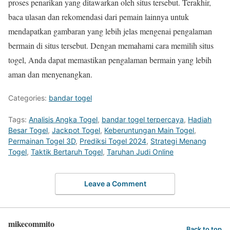
proses penarikan yang ditawarkan oleh situs tersebut. Terakhir,
baca ulasan dan rekomendasi dari pemain lainnya untuk
mendapatkan gambaran yang lebih jelas mengenai pengalaman
bermain di situs tersebut. Dengan memahami cara memilih situs
togel, Anda dapat memastikan pengalaman bermain yang lebih
aman dan menyenangkan.
Categories:
bandar togel
Tags:
Analisis Angka Togel
,
bandar togel terpercaya
,
Hadiah
Besar Togel
,
Jackpot Togel
,
Keberuntungan Main Togel
,
Permainan Togel 3D
,
Prediksi Togel 2024
,
Strategi Menang
Togel
,
Taktik Bertaruh Togel
,
Taruhan Judi Online
Leave a Comment
mikecommito
Back to top