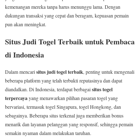
kemenangan mereka tanpa harus menunggu lama. Dengan
dukungan transaksi yang cepat dan beragam, kepuasan pemain
pun akan meningkat.
Situs Judi Togel Terbaik untuk Pembaca
di Indonesia
situs judi togel terbaik
Dalam mencari
, penting untuk mengenali
beberapa platform yang telah terbukti reputasinya dan dapat
situs togel
diandalkan. Di Indonesia, terdapat berbagai
terpercaya
yang menawarkan pilihan pasaran togel yang
bervariasi, termasuk togel Singapura, togel Hongkong, dan
sebagainya. Beberapa situs terkenal juga memberikan bonus
menarik dan layanan pelanggan yang responsif, sehingga pemain
semakin nyaman dalam melakukan taruhan.