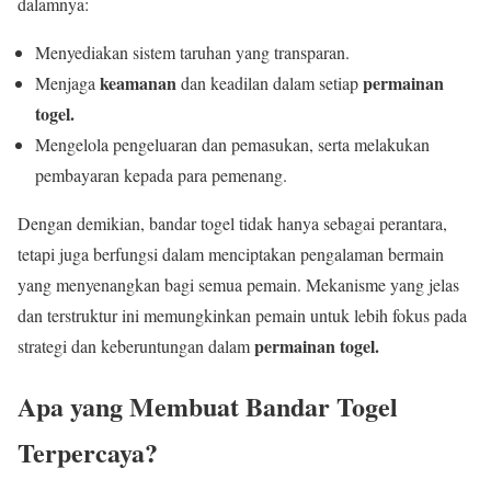
dalamnya:
Menyediakan sistem taruhan yang transparan.
keamanan
permainan
Menjaga
dan keadilan dalam setiap
togel.
Mengelola pengeluaran dan pemasukan, serta melakukan
pembayaran kepada para pemenang.
Dengan demikian, bandar togel tidak hanya sebagai perantara,
tetapi juga berfungsi dalam menciptakan pengalaman bermain
yang menyenangkan bagi semua pemain. Mekanisme yang jelas
dan terstruktur ini memungkinkan pemain untuk lebih fokus pada
permainan togel.
strategi dan keberuntungan dalam
Apa yang Membuat Bandar Togel
Terpercaya?