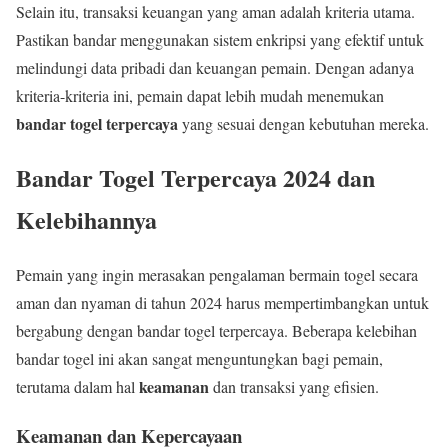
Selain itu, transaksi keuangan yang aman adalah kriteria utama.
Pastikan bandar menggunakan sistem enkripsi yang efektif untuk
melindungi data pribadi dan keuangan pemain. Dengan adanya
kriteria-kriteria ini, pemain dapat lebih mudah menemukan
bandar togel terpercaya
yang sesuai dengan kebutuhan mereka.
Bandar Togel Terpercaya 2024 dan
Kelebihannya
Pemain yang ingin merasakan pengalaman bermain togel secara
aman dan nyaman di tahun 2024 harus mempertimbangkan untuk
bergabung dengan bandar togel terpercaya. Beberapa kelebihan
bandar togel ini akan sangat menguntungkan bagi pemain,
keamanan
terutama dalam hal
dan transaksi yang efisien.
Keamanan dan Kepercayaan