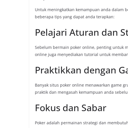
Untuk meningkatkan kemampuan anda dalam ber
beberapa tips yang dapat anda terapkan:
Pelajari Aturan dan S
Sebelum bermain poker online, penting untuk m
online juga menyediakan tutorial untuk memb
Praktikkan dengan G
Banyak situs poker online menawarkan game gr
praktik dan mengasah kemampuan anda sebelum
Fokus dan Sabar
Poker adalah permainan strategi dan membutuh