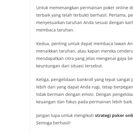
Untuk memenangkan permainan poker online di 
terbaik yang telah terbukti berhasil. Pertama, p
menyesuaikan taruhan Anda sesuai dengan ka
membaca taruhan.
Kedua, penting untuk dapat membaca lawan An
menaikkan taruhan, atau kapan mereka cenderu
mendapatkan citra yang jelas mengenai gaya b
keuntungan dari situasi tersebut.
Ketiga, pengelolaan bankroll yang tepat sanga
lebih dari yang dapat Anda rugi, tetap berpeg
tidak bermain dengan emosi. Dengan pengelola
keuangan dan fokus pada permainan lebih baik.
Jangan lupa untuk mengikuti
strategi poker onl
Semoga berhasil!