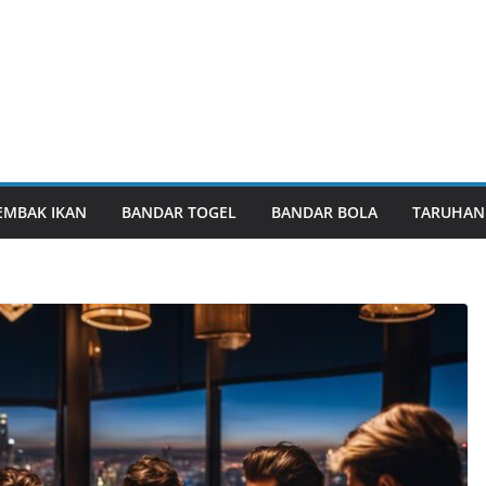
TEMBAK IKAN
BANDAR TOGEL
BANDAR BOLA
TARUHAN