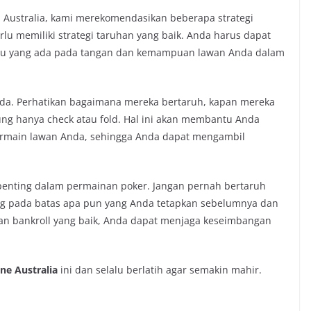
Australia, kami merekomendasikan beberapa strategi
erlu memiliki strategi taruhan yang baik. Anda harus dapat
rtu yang ada pada tangan dan kemampuan lawan Anda dalam
da. Perhatikan bagaimana mereka bertaruh, kapan mereka
ng hanya check atau fold. Hal ini akan membantu Anda
ermain lawan Anda, sehingga Anda dapat mengambil
t penting dalam permainan poker. Jangan pernah bertaruh
ang pada batas apa pun yang Anda tetapkan sebelumnya dan
an bankroll yang baik, Anda dapat menjaga keseimbangan
ine Australia
ini dan selalu berlatih agar semakin mahir.