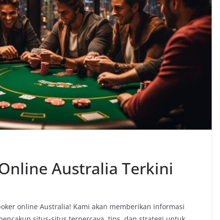
Online Australia Terkini
 poker online Australia! Kami akan memberikan informasi
mencakup situs-situs terpercaya, tips, dan strategi untuk