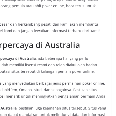
ang pemula atau ahli poker online, baca terus untuk
ng besar dan berkembang pesat, dan kami akan membantu
kel kami dan jangan lewatkan informasi terbaru dari kami!
rpercaya di Australia
rpercaya di Australia
, ada beberapa hal yang perlu
sudah memiliki lisensi resmi dan telah diakui oleh badan
reputasi situs tersebut di kalangan pemain poker online.
tus yang menyediakan berbagai jenis permainan poker online.
hold ’em, Omaha, stud, dan sebagainya. Pastikan situs
osi menarik untuk meningkatkan pengalaman bermain Anda.
 Australia
, pastikan juga keamanan situs tersebut. Situs yang
 dan dapat diandalkan untuk melindungi data dan informasi