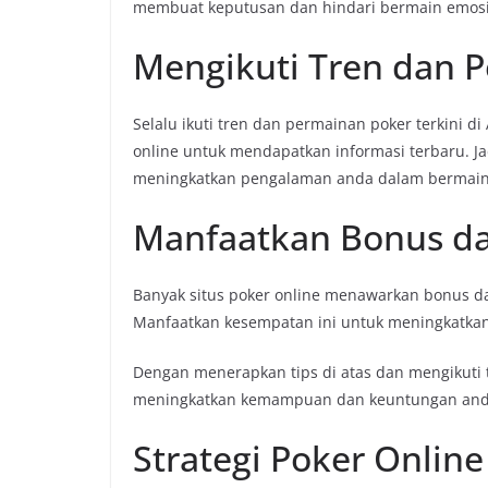
membuat keputusan dan hindari bermain emosi
Mengikuti Tren dan 
Selalu ikuti tren dan permainan poker terkini d
online untuk mendapatkan informasi terbaru. 
meningkatkan pengalaman anda dalam bermain 
Manfaatkan Bonus d
Banyak situs poker online menawarkan bonus 
Manfaatkan kesempatan ini untuk meningkatkan
Dengan menerapkan tips di atas dan mengikuti t
meningkatkan kemampuan dan keuntungan anda
Strategi Poker Online