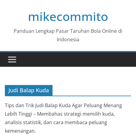
Skip
mikecommito
to
content
Panduan Lengkap Pasar Taruhan Bola Online di
Indonesia
Judi Balap Kuda
Tips dan Trik Judi Balap Kuda Agar Peluang Menang
Lebih Tinggi – Membahas strategi memilih kuda,
analisis statistik, dan cara membaca peluang
kemenangan.