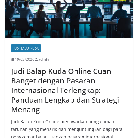
JUDI BALAP KUDA
19/03/2026
admin
Judi Balap Kuda Online Cuan
Banget dengan Pasaran
Internasional Terlengkap:
Panduan Lengkap dan Strategi
Menang
Judi Balap Kuda Online menawarkan pengalaman
taruhan yang menarik dan menguntungkan bagi para
penggemar balap. Dengan pasaran internasional