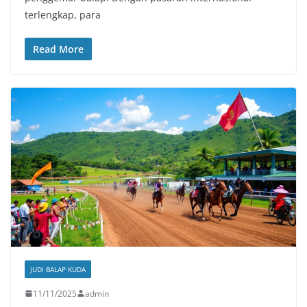
terlengkap, para
Read More
JUDI BALAP KUDA
11/11/2025
admin