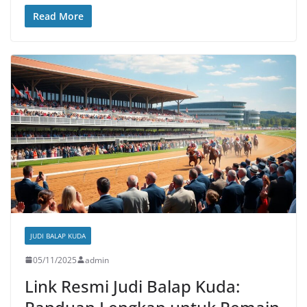
Read More
JUDI BALAP KUDA
05/11/2025
admin
Link Resmi Judi Balap Kuda: