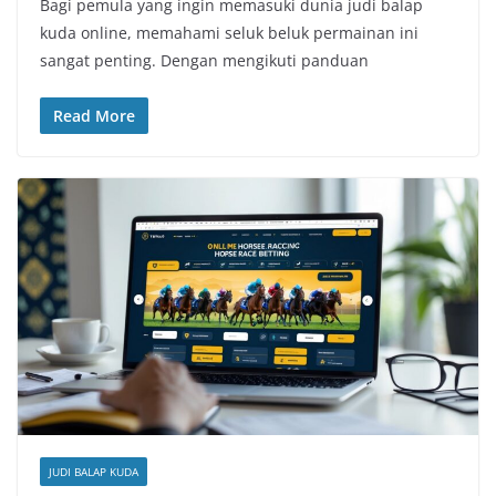
Bagi pemula yang ingin memasuki dunia judi balap
kuda online, memahami seluk beluk permainan ini
sangat penting. Dengan mengikuti panduan
Read More
JUDI BALAP KUDA