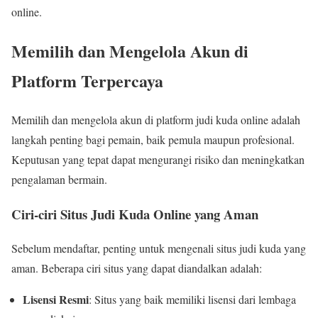
online.
Memilih dan Mengelola Akun di
Platform Terpercaya
Memilih dan mengelola akun di platform judi kuda online adalah
langkah penting bagi pemain, baik pemula maupun profesional.
Keputusan yang tepat dapat mengurangi risiko dan meningkatkan
pengalaman bermain.
Ciri-ciri Situs Judi Kuda Online yang Aman
Sebelum mendaftar, penting untuk mengenali situs judi kuda yang
aman. Beberapa ciri situs yang dapat diandalkan adalah:
Lisensi Resmi
: Situs yang baik memiliki lisensi dari lembaga