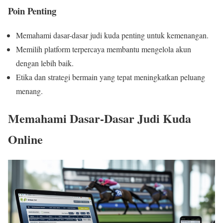
Poin Penting
Memahami dasar-dasar judi kuda penting untuk kemenangan.
Memilih platform terpercaya membantu mengelola akun
dengan lebih baik.
Etika dan strategi bermain yang tepat meningkatkan peluang
menang.
Memahami Dasar-Dasar Judi Kuda
Online