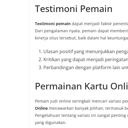
Testimoni Pemain
Testimoni pemain
dapat menjadi faktor penent
Dari pengalaman nyata, pemain dapat membe
kinerja situs tersebut, baik dalam hal keuntu
Ulasan positif yang menunjukkan pen
Kritikan yang dapat menjadi peringat
Perbandingan dengan platform lain un
Permainan Kartu Onli
Pemain judi online seringkali mencari variasi 
Online
menawarkan banyak pilihan, termasuk be
Pengetahuan tentang variasi ini sangat pentin
yang digunakan.