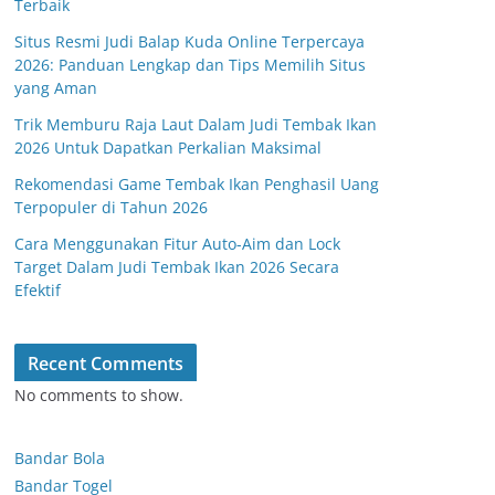
Terbaik
Situs Resmi Judi Balap Kuda Online Terpercaya
2026: Panduan Lengkap dan Tips Memilih Situs
yang Aman
Trik Memburu Raja Laut Dalam Judi Tembak Ikan
2026 Untuk Dapatkan Perkalian Maksimal
Rekomendasi Game Tembak Ikan Penghasil Uang
Terpopuler di Tahun 2026
Cara Menggunakan Fitur Auto-Aim dan Lock
Target Dalam Judi Tembak Ikan 2026 Secara
Efektif
Recent Comments
No comments to show.
Bandar Bola
Bandar Togel