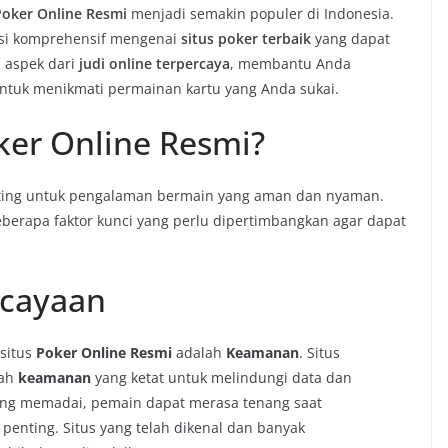
Poker Online Resmi
menjadi semakin populer di Indonesia.
asi komprehensif mengenai
situs poker terbaik
yang dapat
 aspek dari
judi online terpercaya
, membantu Anda
uk menikmati permainan kartu yang Anda sukai.
er Online Resmi?
ting untuk pengalaman bermain yang aman dan nyaman.
eberapa faktor kunci yang perlu dipertimbangkan agar dapat
cayaan
situs
Poker Online Resmi
adalah
Keamanan
. Situs
kah
keamanan
yang ketat untuk melindungi data dan
ang memadai, pemain dapat merasa tenang saat
penting. Situs yang telah dikenal dan banyak