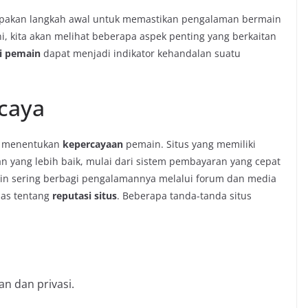
pakan langkah awal untuk memastikan pengalaman bermain
 kita akan melihat beberapa aspek penting yang berkaitan
i pemain
dapat menjadi indikator kehandalan suatu
rcaya
am menentukan
kepercayaan
pemain. Situs yang memiliki
yang lebih baik, mulai dari sistem pembayaran yang cepat
ain sering berbagi pengalamannya melalui forum dan media
las tentang
reputasi situs
. Beberapa tanda-tanda situs
n dan privasi.