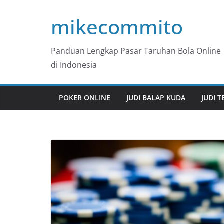
Skip
mikecommito
to
content
Panduan Lengkap Pasar Taruhan Bola Online
di Indonesia
POKER ONLINE
JUDI BALAP KUDA
JUDI 