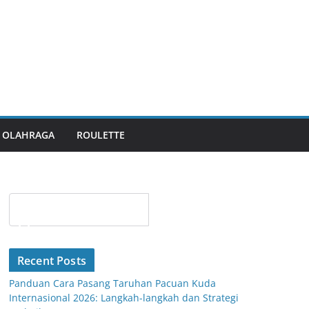
 OLAHRAGA
ROULETTE
Recent Posts
Panduan Cara Pasang Taruhan Pacuan Kuda
Internasional 2026: Langkah-langkah dan Strategi