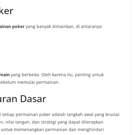
ker
mainan poker
yang banyak dimainkan, di antaranya:
rmain
yang berbeda. Oleh karena itu, penting untuk
 sebelum memulai permainan.
uran Dasar
 setiap permainan poker adalah langkah awal yang krusial.
nilai tangan, dan strategi yang dapat diterapkan.
i untuk memenangkan permainan dan menghindari