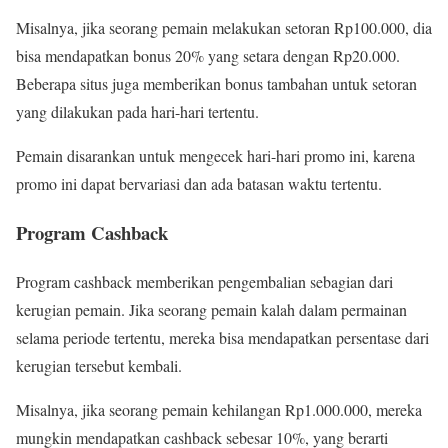
Misalnya, jika seorang pemain melakukan setoran Rp100.000, dia
bisa mendapatkan bonus 20% yang setara dengan Rp20.000.
Beberapa situs juga memberikan bonus tambahan untuk setoran
yang dilakukan pada hari-hari tertentu.
Pemain disarankan untuk mengecek hari-hari promo ini, karena
promo ini dapat bervariasi dan ada batasan waktu tertentu.
Program Cashback
Program cashback memberikan pengembalian sebagian dari
kerugian pemain. Jika seorang pemain kalah dalam permainan
selama periode tertentu, mereka bisa mendapatkan persentase dari
kerugian tersebut kembali.
Misalnya, jika seorang pemain kehilangan Rp1.000.000, mereka
mungkin mendapatkan cashback sebesar 10%, yang berarti