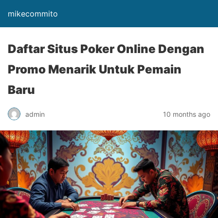
mikecommito
Daftar Situs Poker Online Dengan
Promo Menarik Untuk Pemain
Baru
admin
10 months ago