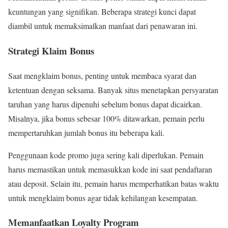
keuntungan yang signifikan. Beberapa strategi kunci dapat
diambil untuk memaksimalkan manfaat dari penawaran ini.
Strategi Klaim Bonus
Saat mengklaim bonus, penting untuk membaca syarat dan
ketentuan dengan seksama. Banyak situs menetapkan persyaratan
taruhan yang harus dipenuhi sebelum bonus dapat dicairkan.
Misalnya, jika bonus sebesar 100% ditawarkan, pemain perlu
mempertaruhkan jumlah bonus itu beberapa kali.
Penggunaan kode promo juga sering kali diperlukan. Pemain
harus memastikan untuk memasukkan kode ini saat pendaftaran
atau deposit. Selain itu, pemain harus memperhatikan batas waktu
untuk mengklaim bonus agar tidak kehilangan kesempatan.
Memanfaatkan Loyalty Program