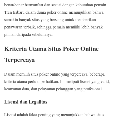
benar-benar bermanfaat dan sesuai dengan kebutuhan pemain.
Tren terbaru dalam dunia poker online menunjukkan bahwa
semakin banyak situs yang bersaing untuk memberikan
penawaran terbaik, sehingga pemain memiliki lebih banyak
pilihan daripada sebelumnya.
Kriteria Utama Situs Poker Online
Terpercaya
Dalam memilih situs poker online yang terpercaya, beberapa
kriteria utama perlu diperhatikan. Ini meliputi lisensi yang valid,
keamanan data, dan pelayanan pelanggan yang profesional.
Lisensi dan Legalitas
Lisensi adalah fakta penting yang menunjukkan bahwa situs