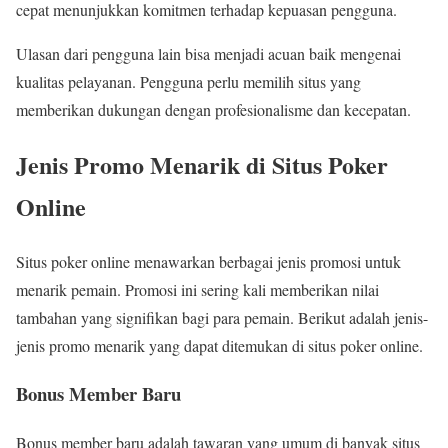
cepat menunjukkan komitmen terhadap kepuasan pengguna.
Ulasan dari pengguna lain bisa menjadi acuan baik mengenai
kualitas pelayanan. Pengguna perlu memilih situs yang
memberikan dukungan dengan profesionalisme dan kecepatan.
Jenis Promo Menarik di Situs Poker
Online
Situs poker online menawarkan berbagai jenis promosi untuk
menarik pemain. Promosi ini sering kali memberikan nilai
tambahan yang signifikan bagi para pemain. Berikut adalah jenis-
jenis promo menarik yang dapat ditemukan di situs poker online.
Bonus Member Baru
Bonus member baru adalah tawaran yang umum di banyak situs