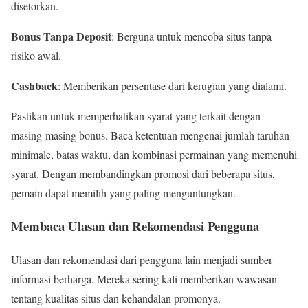
disetorkan.
Bonus Tanpa Deposit
: Berguna untuk mencoba situs tanpa
risiko awal.
Cashback
: Memberikan persentase dari kerugian yang dialami.
Pastikan untuk memperhatikan syarat yang terkait dengan
masing-masing bonus. Baca ketentuan mengenai jumlah taruhan
minimale, batas waktu, dan kombinasi permainan yang memenuhi
syarat. Dengan membandingkan promosi dari beberapa situs,
pemain dapat memilih yang paling menguntungkan.
Membaca Ulasan dan Rekomendasi Pengguna
Ulasan dan rekomendasi dari pengguna lain menjadi sumber
informasi berharga. Mereka sering kali memberikan wawasan
tentang kualitas situs dan kehandalan promonya.