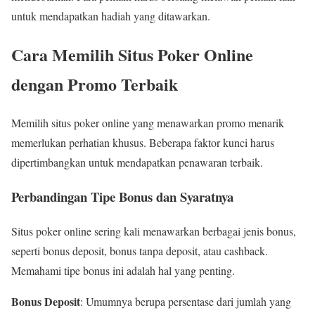
untuk mendapatkan hadiah yang ditawarkan.
Cara Memilih Situs Poker Online
dengan Promo Terbaik
Memilih situs poker online yang menawarkan promo menarik
memerlukan perhatian khusus. Beberapa faktor kunci harus
dipertimbangkan untuk mendapatkan penawaran terbaik.
Perbandingan Tipe Bonus dan Syaratnya
Situs poker online sering kali menawarkan berbagai jenis bonus,
seperti bonus deposit, bonus tanpa deposit, atau cashback.
Memahami tipe bonus ini adalah hal yang penting.
Bonus Deposit
: Umumnya berupa persentase dari jumlah yang