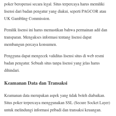
poker beroperasi secara legal. Situs terpercaya harus memiliki
lisensi dari badan pengatur yang diakui, seperti PAGCOR atau
UK Gambling Commission.
Pemilik lisensi ini harus memastikan bahwa permainan adil dan
transparan. Mengakses informasi tentang lisensi dapat
membangun percaya konsumen.
Pengguna dapat mengecek validitas lisensi situs di web resmi
badan pengatur. Sebuah situs tanpa lisensi yang jelas harus
dihindari.
Keamanan Data dan Transaksi
Keamanan data merupakan aspek yang tidak boleh diabaikan.
Situs poker terpercaya menggunakan SSL (Secure Socket Layer)
untuk melindungi informasi pribadi dan transaksi keuangan.